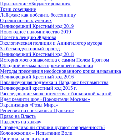
Приложение «Бюджетирование»
Трэш-совещание
Лайфхак: как победить бессонницу
О религиозных учениях
Великорецкий Крестный ход 2019
Новогоднее паломничество 2019
Посетив лекцию Жданова
Экологическая полиция и Аннигилятор мусора
За бескондукторный проезд
Великорецкий Крестный ход 2018
История моего знакомства с самим Полем Брэггом
Об одной весьма насторожившей вакансии
Методы пресечения необоснованного крика начальника
Великорецкий Крестный ход 2016
Парализующая подземка и Парадокс беспамятства
Великорецкий крестный ход 2015 г.
Расследование мошенничества с банковской картой
Идея реалити-шоу «Покорители Москвы»
Экранизация «Розы Мира»
Рецензия на спектакль о Пушкине
Право на Власть
Падкость на халяву
Справедливо ли старики ругают современность?
Колоноскопия – Испытание Воли
Рациональное питание