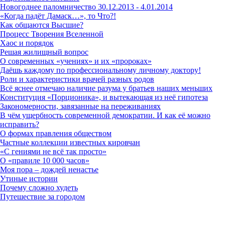
Новогоднее паломничество 30.12.2013 - 4.01.2014
«Когда падёт Дамаск…», то Что?!
Как общаются Высшие?
Процесс Творения Вселенной
Хаос и порядок
Решая жилищный вопрос
О современных «учениях» и их «пророках»
Даёшь каждому по профессиональному личному доктору!
Роли и характеристики врачей разных родов
Всё яснее отмечаю наличие разума у братьев наших меньших
Конституция «Порционика», и вытекающая из неё гипотеза
Закономерности, завязанные на переживаниях
В чём ущербность современной демократии. И как её можно
исправить?
О формах правления обществом
Частные коллекции известных кировчан
«С гениями не всё так просто»
О «правиле 10 000 часов»
Моя пора – дождей ненастье
Утиные истории
Почему сложно худеть
Путешествие за городом