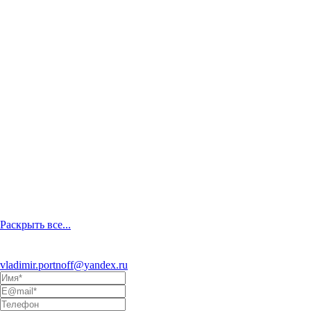
Раскрыть все...
Eсли Вы заинтересовались
моим творчеством и хотели бы
предложить сотрудничество, пишите на электронный адрес
vladimir.portnoff@yandex.ru
, либо воспользуйтесь формой ниже: