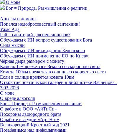
О мове
Бог = Природа. Размышления о религии
Прочие заметки
Ангелы и демоны
Попался недобросовестный сантехник!
Ужас Ада
Рай – санаторий для пенсионеров?
Обсуждаем с ИИ вопрос существования Бога
Сила мысли
Обсуждаем с ИИ ликвидацию Зеленского
Обсуждаем с ИИ применение ЯО по Киеву
Чёрная дыра размером с монету
Камень 1см врежется в Землю со скоростью света
Комета 100км врежется в солнце со скоростью света
Если в солнце врежется комета 10км
Открытие поэтической галереи в Библиотеке Васнецова -
3.03.2026
О мове
О вреде алкоголя
Бог = Природа. Размышления о религии
О работе в ООО «АйТиСи»
Похороны двоюродного брата
О работе в студии «Арт Нэт»
Великорецкий Крестный ход 2021
Позабавимся над инфоцыганами