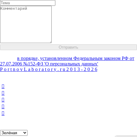
Настоящим Вы даете согласие на обработку своих персональных
данных
в порядке, установленном Федеральным законом РФ от
27.07.2006 №152-ФЗ 'О персональных данных'
P
o
r
t
n
o
v
L
a
b
o
r
a
t
o
r
y
.
r
u
2
0
1
3
-
2
0
2
6
Варианты оформления
Цветовые схемы