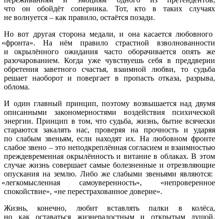
что он обойдёт соперника. Тот, кто в таких случаях
не волнуется – как правило, остаётся позади.
Но вот другая сторона медали, и она касается любовного
«фронта
». На нём правило страстной взволнованности
и окрылённого ожидания часто оборачивается опять же
разочарованием. Когда уже чувствуешь себя в преддверии
обретения заветного счастья, взаимной любви, то судьба
решает наоборот и повергает в пропасть отказа, разрыва,
облома.
И один главный принцип, поэтому возвышается над двумя
описанными закономерностями воздействия психической
энергии. Принцип в том, что судьба, жизнь, бытие всячески
стараются закалять нас, проверяя на прочность и ударяя
по слабым звеньям, если находят их. На любовном фронте
слабое звено – это неподкреплённая согласием и взаимностью
преждевременная окрылённость и витание в облаках. В этом
случае жизнь совершает самые болезненные и отрезвляющие
опускания на землю. Либо же слабыми звеньями являются:
«легкомысленная
самоуверенность»,
«непроверенное
спокойствие»,
«не
перестрахованное доверие».
Жизнь, конечно, любит вставлять палки в колёса,
но как оставаться жизнерадостным и открытым душой,