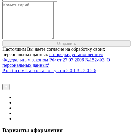
Настоящим Вы даете согласие на обработку своих
персональных данных
в порядке, установленном
Федеральным законом РФ от 27.07.2006 №152-ФЗ 'О
персональных данных'
P
o
r
t
n
o
v
L
a
b
o
r
a
t
o
r
y
.
r
u
2
0
1
3
-
2
0
2
6
+
Варианты оформления