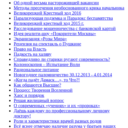
Об одной весьма насторожившей вакансии
Методы пресечения необоснованного крика начальника
Великорецкий Крестный ход 2016
Парализующая подземка и Парадокс беспамятства
Великорецкий крестный ход 2015 г.
Расследование мошенничества с банковской картой
Идея реалити-шоу «Покорители Москвы»
Экранизация «Розы Мира»
Рецензия на спектакль о Пушкине
Право на Власть
Падкость на халяву
Справедливо ли старики ругают современность?
Колоноскопия – Испытание Воли
Рациональное питание
Новогоднее паломничество 30.12.2013 - 4.01.2014
«Когда падёт Дамаск…», то Что?!
Как общаются Высшие?
Процесс Творения Вселенной
Хаос и порядок
Решая жилищный вопрос
О современных «учениях» и их «пророках»
Даёшь каждому по профессиональному личному
доктору!
Роли и характеристики врачей разных родов
Всё яснее отмечаю наличие разума у братьев наших