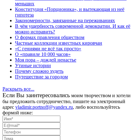
меньших
Конституция «Порционика», и вытекающая из неё
гипотеза
Закономерности, завязанные на переживаниях
В чём ущербность современной демократии. И как её
можно исправить?
О формах правления обществом
Частные коллекции известных кировчан
«С гениями не всё так просто»
О «правиле 10 000 часов»
Моя пора – дождей ненастье
Утиные истории
Почему сложно худеть
Путешествие за городом
Раскрыть все...
Eсли Вы заинтересовались
моим творчеством и хотели
бы предложить сотрудничество, пишите на электронный
адрес
vladimir.portnoff@yandex.ru
, либо воспользуйтесь
формой ниже: