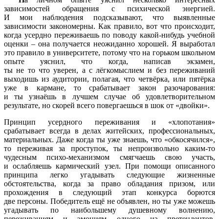
зависимостей обращения с психической энергией.
И мои наблюдения подсказывают, что выявленные
зависимости закономерны. Как правило, вот что происходит,
когда усердно переживаешь по поводу какой-нибудь учебной
оценки – она получается неожиданно хорошей. Я выработал
это правило в университете, потому что на горьком школьном
опыте уяснил, что когда, написав экзамен,
ты не то что уверен, а с лёгкомыслием и без переживаний
выходишь из аудитории, полагая, что четвёрка, или пятёрка
уже в кармане, то срабатывает закон разочарования:
и ты узнаёшь в лучшем случае об удовлетворительном
результате, но скорей всего повергаешься в шок от
«двойки
».
Принцип усердного переживания и
«хлопотания
»
срабатывает всегда в делах житейских, профессиональных,
материальных. Даже когда ты уже знаешь, что
«обкосячился
»,
то переживая за проступок, ты непроизвольно каким-то
чудесным психо-механизмом смягчаешь свою участь,
и ослабляешь кармический узел. При помощи описанного
принципа легко угадывать следующие жизненные
обстоятельства, когда за право обладания призом, или
прохождения в следующий этап конкурса борются
две персоны. Победитель ещё не объявлен, но ты уже можешь
угадывать по наибольшему душевному волнению,
переживаниям и эмоциям одного из претендентов,