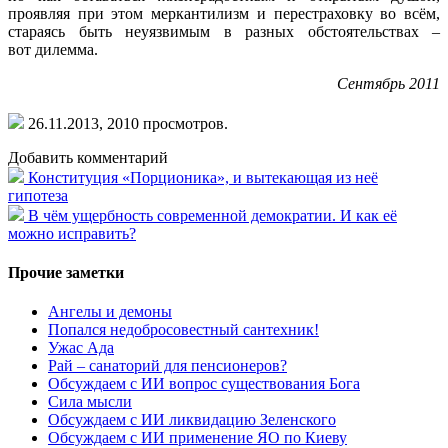
проявляя при этом меркантилизм и перестраховку во всём,
стараясь быть неуязвимым в разных обстоятельствах –
вот дилемма.
Сентябрь 2011
26.11.2013,
2010
просмотров.
Добавить комментарий
Конституция «Порционика», и вытекающая из неё
гипотеза
В чём ущербность современной демократии. И как её
можно исправить?
Прочие заметки
Ангелы и демоны
Попался недобросовестный сантехник!
Ужас Ада
Рай – санаторий для пенсионеров?
Обсуждаем с ИИ вопрос существования Бога
Сила мысли
Обсуждаем с ИИ ликвидацию Зеленского
Обсуждаем с ИИ применение ЯО по Киеву