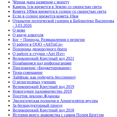
Чёрная дыра размером с монету
Камень 1см врежется в Землю со скоростью света
Комета 100км врежется в солнце со скоростью света
Если в солнце врежется комета 10км
Открытие поэтической галереи в Библиотеке Васнецова
- 3.03.2026
О мове
О вреде алкоголя
Бог = Природа. Размышления о религии
О работе в ООО «АйТиСи»
Похороны двоюродного брата
О работе в студии «Арт Нэт»
Великорецкий Крестный ход 2021
Позабавимся над инфоцыганами
Приложение «Бюджетирование»
Трэш-совещание
Лайфхак: как победить бессонницу
О религиозных учениях
Великорецкий Крестный ход 2019
Новогоднее паломничество 2019
Посетив лекцию Жданова
Экологическая полиция и Аннигилятор мусора
За бескондукторный проезд
Великорецкий Крестный ход 2018
История моего знакомства с самим Полем Брэггом