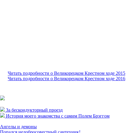
расписывал преимущества дождливой и прохладной дороги.
Также он интересно сравнил крестный ход с ВОВ,
с тем подтекстом, что тогда было многократно сложнее, гибли
люди, сейчас же в сравнении с теми испытаниями нам нужно
лишь радоваться лёгкой прохладной прогулке. Для В. К.Х.
на сегодняшний день созданы самые благоприятные условия,
чем
когда-либо
. Он рассказал, как в советское время
крестоходцев отлавливали, и всячески преграждали им путь.
Было ещё несколько интересных бесед, либо подслушанных
разговоров проходящих мимо паломников, все они отражали,
насколько богатый и пёстрый впечатлениями, мнениями
и историями разношёрстный народ собрался в единении этой
прекрасной традиции Великорецкого крестного хода.
Читать подробности о Великорецком Крестном ходе 2015
Читать подробности о Великорецком Крестном ходе 2016
Портнов В. В. Июнь 2018
08.06.2018,
3418
просмотров.
Добавить комментарий
За бескондукторный проезд
История моего знакомства с самим Полем Брэггом
Прочие заметки
Ангелы и демоны
Попался недобросовестный сантехник!