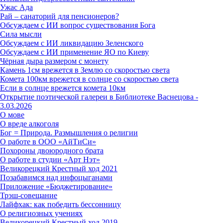
Ужас Ада
Рай – санаторий для пенсионеров?
Обсуждаем с ИИ вопрос существования Бога
Сила мысли
Обсуждаем с ИИ ликвидацию Зеленского
Обсуждаем с ИИ применение ЯО по Киеву
Чёрная дыра размером с монету
Камень 1см врежется в Землю со скоростью света
Комета 100км врежется в солнце со скоростью света
Если в солнце врежется комета 10км
Открытие поэтической галереи в Библиотеке Васнецова -
3.03.2026
О мове
О вреде алкоголя
Бог = Природа. Размышления о религии
О работе в ООО «АйТиСи»
Похороны двоюродного брата
О работе в студии «Арт Нэт»
Великорецкий Крестный ход 2021
Позабавимся над инфоцыганами
Приложение «Бюджетирование»
Трэш-совещание
Лайфхак: как победить бессонницу
О религиозных учениях
Великорецкий Крестный ход 2019