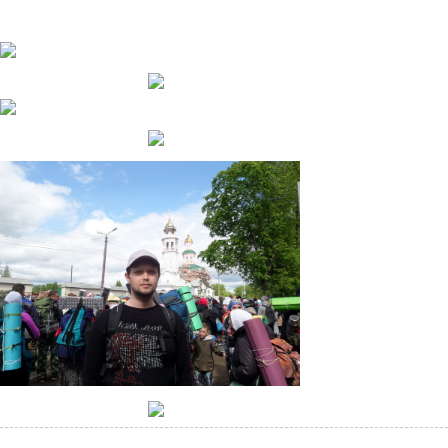
не осталось ни сил, ни терпения – пришлось уехать
на подвернувшемся такси восвояси.