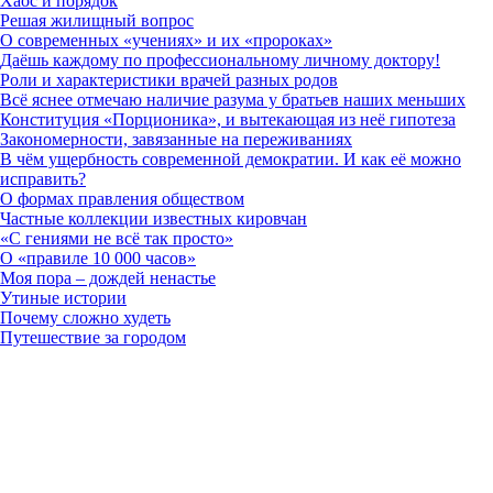
Хаос и порядок
Решая жилищный вопрос
О современных «учениях» и их «пророках»
Даёшь каждому по профессиональному личному доктору!
Роли и характеристики врачей разных родов
Всё яснее отмечаю наличие разума у братьев наших меньших
Конституция «Порционика», и вытекающая из неё гипотеза
Закономерности, завязанные на переживаниях
В чём ущербность современной демократии. И как её можно
исправить?
О формах правления обществом
Частные коллекции известных кировчан
«С гениями не всё так просто»
О «правиле 10 000 часов»
Моя пора – дождей ненастье
Утиные истории
Почему сложно худеть
Путешествие за городом