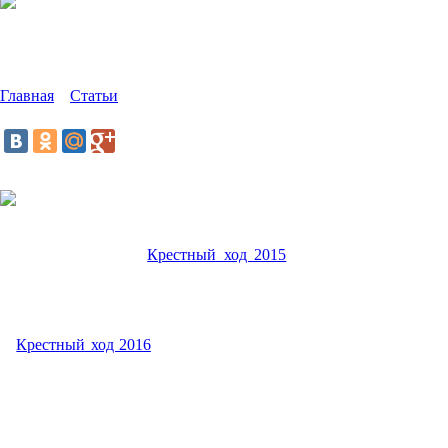
Великорецкий Крестный ход
2018
Главная
»
Статьи
»
Великорецкий Крестный ход 2018
Поделиться:
Н
а примере Великорецкого крестного хода в очередной
раз столкнулся с действием правила
«новичкам
везёт»
Так в свой первый
Крестный ход 2015
смог осилить добру
половину пути, дойдя до Великорецкого без особых
преодолений. И там где затем возникли трудности, в первый
раз даже не стоял вопрос, что может быть
как-то
иначе, сложнее
проблематичнее.
В
Крестный ход 2016
после изнуряющего дня пути, дойдя до с
Монастырское, и не найдя там пристанища на ночлег, оставил
попытки продолжать аскезу. А ведь всего-то не сошёлся один
пазл: хозяева, оказавшие радушный приём в прошлый раз,
теперь пользовались особым спросом паломников и к нашему
приходу все места были заняты. А искать новый ночлег