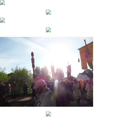
И наконец, нынешний Крестный ход 2018
(не
считая поездки
в Великорецкое в 2017, когда на торжественную службу
приезжал сам патриарх Кирилл). Казалось бы, учтя промахи