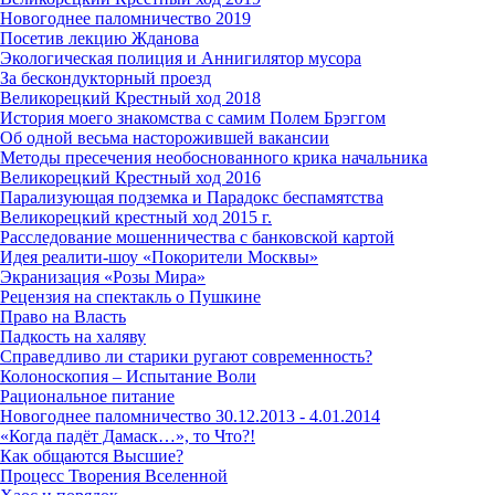
Новогоднее паломничество 2019
Посетив лекцию Жданова
Экологическая полиция и Аннигилятор мусора
За бескондукторный проезд
Великорецкий Крестный ход 2018
История моего знакомства с самим Полем Брэггом
Об одной весьма насторожившей вакансии
Методы пресечения необоснованного крика начальника
Великорецкий Крестный ход 2016
Парализующая подземка и Парадокс беспамятства
Великорецкий крестный ход 2015 г.
Расследование мошенничества с банковской картой
Идея реалити-шоу «Покорители Москвы»
Экранизация «Розы Мира»
Рецензия на спектакль о Пушкине
Право на Власть
Падкость на халяву
Справедливо ли старики ругают современность?
Колоноскопия – Испытание Воли
Рациональное питание
Новогоднее паломничество 30.12.2013 - 4.01.2014
«Когда падёт Дамаск…», то Что?!
Как общаются Высшие?
Процесс Творения Вселенной