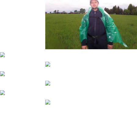
Непростой Крестный ход.
Первое впечатление от В.К.Х. 2018 оказалось обманчивым.
После первого перехода на длительном привале в Макарье
выглянуло солнце, и я на лежаке даже сумел согреться, в этот