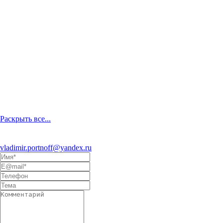
Раскрыть все...
Eсли Вы заинтересовались
моим творчеством и хотели бы
предложить сотрудничество, пишите на электронный адрес
vladimir.portnoff@yandex.ru
, либо воспользуйтесь формой ниже: