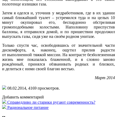
полотенце излишки газа.
Затем я оделся и, уточнив у медработников, где в их здании
самый ближайший туалет – устремился туда и на целых 10
минут окупировал его, беспардонно обстреливая
громоподобными холостыми. Наполовину приспустив
баллоны, я отправился домой, и по пришествии продолжил
выпускать газы, сидя уже на своём родном унитазе.
Только спустя час, освободившись от значительной части
дискомфорта, я, наконец, ощутил прилив радости
от выполненной тяжкой миссии. На контрасте безболезненная
жизнь мне показалась блаженной, и я словно заново
рождённый, принялся обзванивать родных и близких,
и делиться с ними своей благою вестью.
Март 2014
08.02.2014,
4169
просмотров.
Добавить комментарий
Справедливо ли старики ругают современность?
Рациональное питание