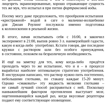
лицезреть экранизированные, хорошо отражающие сущность
тех же мук, что испытал я при питии
фортрансовой воды
.
Посему могу даже предположить, что прообразом испытания
«кристражной
» водой в саге о мальчике-волшебнике
для Джоан Роулинг послужила именно подготовка
к колоноскопии в реальной жизни.
В итоге, начав испытывать себя с 16:00, я закончил
эксперимент в 21:00, выпив ровно 3 л. наимерзейшей гадости,
какую я
когда-либо
употреблял. Кстати говоря, две последние
кружки с раствором шли без особого принуждения,
в состоянии, похожем на безразличную необходимость.
И ещё на заметку для тех, кому
когда-либо
придётся
проходить через то же испытание, что и я – в процессе
выработал наиболее оптимальную стратегию употребления.
В инструкции написано, что раствор нужно пить постепенно,
небольшими глотками, по стакану каждые 15-20 минут.
Однако
«смаковать
» эту жидкость мелкими глотками –
не самый лучший способ расправиться с ней. Поскольку
наиважнейшим фактором противления выступает мозг,
ощетинивающийся каждый раз, когда вкусовые рецепторы
подают ему соответствующее оповещение.