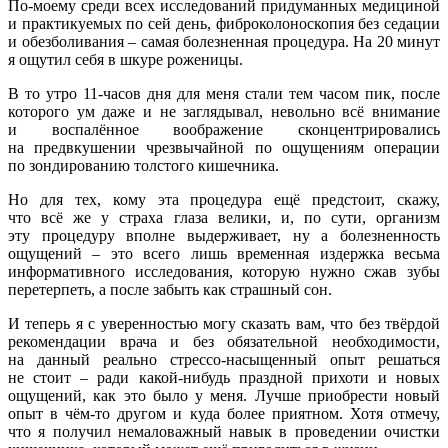
По-моему среди всех исследований придуманных медициной
и практикуемых по сей день, фиброколоноскопия без седации
и обезболивания – самая болезненная процедура. На 20 минут
я ощутил себя в шкуре роженицы.
В то утро 11-часов дня для меня стали тем часом пик, после
которого ум даже и не заглядывал, невольно всё внимание
и воспалённое воображение сконцентрировались
на предвкушении чрезвычайной по ощущениям операции
по зондированию толстого кишечника.
Но для тех, кому эта процедура ещё предстоит, скажу,
что всё же у страха глаза велики, и, по сути, организм
эту процедуру вполне выдерживает, ну а болезненность
ощущений – это всего лишь временная издержка весьма
информативного исследования, которую нужно сжав зубы
перетерпеть, а после забыть как страшный сон.
И теперь я с уверенностью могу сказать вам, что без твёрдой
рекомендации врача и без обязательной необходимости,
на данный реально стрессо-насыщенный опыт решаться
не стоит – ради какой-нибудь праздной прихоти и новых
ощущений, как это было у меня. Лучше приобрести новый
опыт в чём-то другом и куда более приятном. Хотя отмечу,
что я получил немаловажный навык в проведении очистки