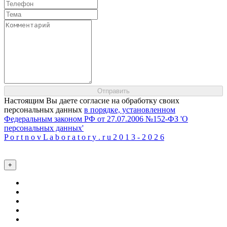
Настоящим Вы даете согласие на обработку своих
персональных данных
в порядке, установленном
Федеральным законом РФ от 27.07.2006 №152-ФЗ 'О
персональных данных'
P
o
r
t
n
o
v
L
a
b
o
r
a
t
o
r
y
.
r
u
2
0
1
3
-
2
0
2
6
+