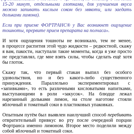
15-20 минут, отдельными глотками, для улучшения вкуса
можно запивать кислым соком без мякоти, или заедать
дольками лимона).
Если при приеме ФОРТРАНС® у Вас возникнет ощущение
тошноты, прервите прием препарата на полчаса».
И хотя ощущения тошноты не возникало, тем не менее,
в процессе распития этой чудо жидкости – редкостной, скажу
я вам, пакости, наступали такие моменты, когда я уже просто
не представлял, где мне взять силы, чтобы сделать ещё хотя
бы глоток.
Скажу так, что первый стакан выпил без особого
удовольствия, но и без какого-либо существенного
принуждения. Параллельно экспериментировал с
«запивками
», то есть различными кисловатыми напитками,
выступающими в роли
«закусок
». На блюдце лежал
нарезанный дольками лимон, на столе наготове стояли
яблочный и томатный соки в пластиковых упаковках.
Опытным путём был выявлен наилучший способ
перебивать
отвратительный привкус во рту после очередной порции
Фортранса именно лимоном. Второе место поделили между
собой яблочный и томатный соки.