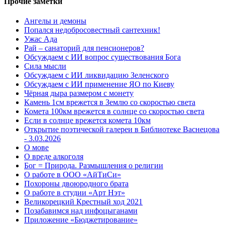
Прочие заметки
Ангелы и демоны
Попался недобросовестный сантехник!
Ужас Ада
Рай – санаторий для пенсионеров?
Обсуждаем с ИИ вопрос существования Бога
Сила мысли
Обсуждаем с ИИ ликвидацию Зеленского
Обсуждаем с ИИ применение ЯО по Киеву
Чёрная дыра размером с монету
Камень 1см врежется в Землю со скоростью света
Комета 100км врежется в солнце со скоростью света
Если в солнце врежется комета 10км
Открытие поэтической галереи в Библиотеке Васнецова
- 3.03.2026
О мове
О вреде алкоголя
Бог = Природа. Размышления о религии
О работе в ООО «АйТиСи»
Похороны двоюродного брата
О работе в студии «Арт Нэт»
Великорецкий Крестный ход 2021
Позабавимся над инфоцыганами
Приложение «Бюджетирование»