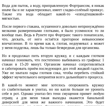
Вода для пыток, а воду, приправленную Фортрансом, я никак
иначе бы и не характеризовал, имеет сладко-солёный привкус.
Также эта вода обладает какой-то
«изподтишковой
»
мягкостью.
После первого стакана, осушенного довольно непринуждённо
мелкими размеренными глотками, я было усомнился: то ли
вообще пью. Ведь в Рунете про Фортранс такого понаписали,
что, дескать, от него остаётся приторное невыносимое
впечатление. В то время как я, глотая, недоумевал: а может
у меня подделка, лишь бы только безвредная для организма.
Но я продолжал пить вторую кружку, и с каждым глотком
начинал понимать, что постепенно выбиваюсь из графика: 1
стакан в 15-20 минут. Организм начинал сопротивляться
и саботировать приём последующих доз этой жидкой гадости.
Уже не хватало пары глотков сока, чтобы перебить стойкий
эффект мучительного неприятия всего дальнейшего процесса.
В какой-то момент мне хотелось опорожнить кружку
со слабительным в унитаз, но ни капли больше не уронить
себе в рот. Однако унитаз без тени смущения примет любую
отраву, а для меня такая выходка окажется банальной
диверсией для меня же важного начинания. Это будет