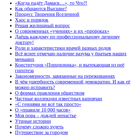
«Когда падёт Дамаск…», то Что?!
Как общаются Высшие?
Процесс Творения Вселенной
Хаос и порядок
Решая жилищный вопрос
О современных «учениях» и их «пророках»
Даёшь каждому по профессиональному личному
доктору!
Роли и характеристики врачей разных родов
Всё яснее отмечаю наличие разума у братьев наших
меньших
Конституция «Порционика», и вытекающая из неё
гипотеза
Закономерности, завязанные на переживаниях
В чём ущербность современной демократии. И как её
можно исправить?
О формах правления обществом
Частные коллекции известных кировчан
«С гениями не всё так просто»
О «правиле 10 000 часов»
Моя пора – дождей ненастье
Утиные истории
Почему сложно худеть
Путешествие за городом