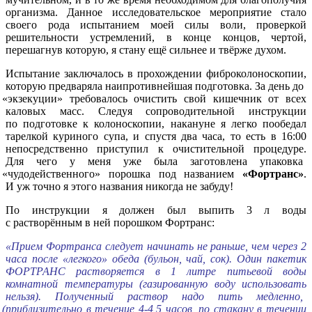
организма. Данное исследовательское мероприятие стало
своего рода испытанием моей силы воли, проверкой
решительности устремлений, в конце концов, чертой,
перешагнув которую, я стану ещё сильнее и твёрже духом.
Испытание заключалось в прохождении фиброколоноскопии,
которую предваряла наипротивнейшая подготовка. За день до
«экзекуции
» требовалось очистить свой кишечник от всех
каловых масс. Следуя сопроводительной инструкции
по подготовке к колоноскопии, накануне я легко пообедал
тарелкой куриного супа, и спустя два часа, то есть в 16:00
непосредственно приступил к очистительной процедуре.
Для чего у меня уже была заготовлена упаковка
«чудодейственного
» порошка под названием
«Фортранс
»
.
И уж точно я этого названия никогда не забуду!
По инструкции я должен был выпить 3 л воды
с растворённым в ней порошком Фортранс:
«Прием
Фортранса следует начинать не раньше, чем через 2
часа после
«легкого
» обеда
(бульон
, чай, сок). Один пакетик
ФОРТРАНС растворяется в 1 литре питьевой воды
комнатной температуры
(газированную
воду использовать
нельзя). Полученный раствор надо пить медленно,
(приблизительно
в течение 4-4,5 часов, по стакану в течении