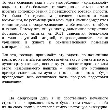
То есть основная задача при употреблении
«кристражной
»
воды – пить её небольшими глотками, но стараться при этом
избегать соприкосновения с поверхностью ротовой полости.
Это было бы идеальным решением, сколько и мало
возможным, но рекомендацией моей будет именно умудряться
минимизировать соприкосновение слабительного с нёбом
и языком. Потому что, минуя глотку, дальнейшее воздействие
фортрансового напитка на ЖКТ становится безвкусной
и мало ощутимой загадкой, сопровождающейся только
урчаниями в животе и заканчивающейся позывами
к испражнению.
Так что, господа, принимайте эту гадость по назначению
врача, но не пытайтесь пробовать её на вкус и булькать во рту,
лучше сразу глотайте, поскольку уже после второго стакана
этого незабываемого напитка – именно его истошный
привкус станет самым мучительным из того, что вас будет
преследовать всю оставшуюся часть процесса подготовки
очищением.
…
Н
а следующий день я из собственного неуёмного
стремления к приключениям, в буквальном смысле, нашёл
их на свою попу и претерпел самую настоящую экзекуцию.