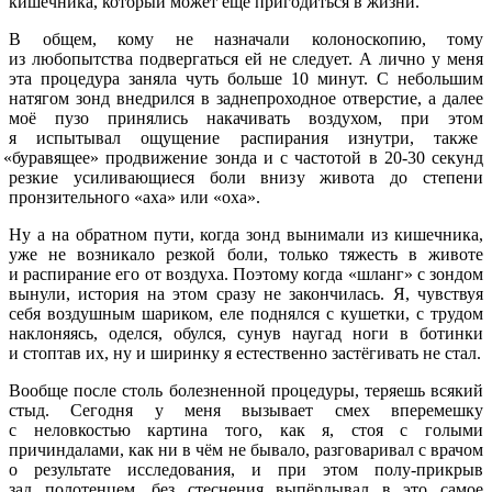
кишечника, который может ещё пригодиться в жизни.
В общем, кому не назначали колоноскопию, тому
из любопытства подвергаться ей не следует. А лично у меня
эта процедура заняла чуть больше 10 минут. С небольшим
натягом зонд внедрился в заднепроходное отверстие, а далее
моё пузо принялись накачивать воздухом, при этом
я испытывал ощущение распирания изнутри, также
«буравящее
» продвижение зонда и с частотой в 20-30 секунд
резкие усиливающиеся боли внизу живота до степени
пронзительного
«аха
» или
«оха
».
Ну а на обратном пути, когда зонд вынимали из кишечника,
уже не возникало резкой боли, только тяжесть в животе
и распирание его от воздуха. Поэтому когда
«шланг
» с зондом
вынули, история на этом сразу не закончилась. Я, чувствуя
себя воздушным шариком, еле поднялся с кушетки, с трудом
наклоняясь, оделся, обулся, сунув наугад ноги в ботинки
и стоптав их, ну и ширинку я естественно застёгивать не стал.
Вообще после столь болезненной процедуры, теряешь всякий
стыд. Сегодня у меня вызывает смех вперемешку
с неловкостью картина того, как я, стоя с голыми
причиндалами, как ни в чём не бывало, разговаривал с врачом
о результате исследования, и при этом полу-прикрыв
зад полотенцем, без стеснения выпёрдывал в это самое