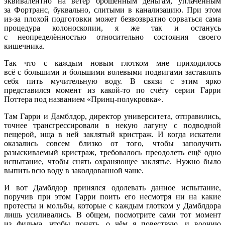
эквивалентно на ветер брошенным деньгам, уплаченным
за Фортранс, буквально, слитыми в канализацию. При этом
из-за плохой подготовки может безвозвратно сорваться сама
процедура колоноскопии, я же так и останусь
с неопределённостью относительно состояния своего
кишечника.
Так что с каждым новым глотком мне приходилось
всё с большими и большими волевыми подвигами заставлять
себя пить мучительную воду. В связи с этим ярко
представился момент из какой-то по счёту серии Гарри
Поттера под названием
«Принц
-полукровка».
Там Гарри и Дамблдор, директор университета, отправились,
точнее трансгрессировали в некую лагуну с подводной
пещерой, ища в ней заклятый кристраж. И когда искатели
оказались совсем близко от того, чтобы заполучить
разыскиваемый кристраж, требовалось преодолеть ещё одно
испытание, чтобы снять охраняющее заклятье. Нужно было
выпить всю воду в заколдованной чаше.
И вот Дамблдор принялся одолевать данное испытание,
поручив при этом Гарри поить его несмотря ни на какие
протесты и мольбы, которые с каждым глотком у Дамблдора
лишь усиливались. В общем, посмотрите сами тот момент
из фильма, чтобы понять, о чём я повествую, и воочию