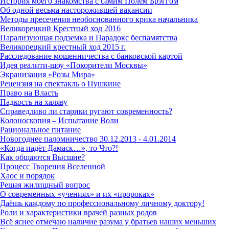
История моего знакомства с самим Полем Брэггом
Об одной весьма насторожившей вакансии
Методы пресечения необоснованного крика начальника
Великорецкий Крестный ход 2016
Парализующая подземка и Парадокс беспамятства
Великорецкий крестный ход 2015 г.
Расследование мошенничества с банковской картой
Идея реалити-шоу «Покорители Москвы»
Экранизация «Розы Мира»
Рецензия на спектакль о Пушкине
Право на Власть
Падкость на халяву
Справедливо ли старики ругают современность?
Колоноскопия – Испытание Воли
Рациональное питание
Новогоднее паломничество 30.12.2013 - 4.01.2014
«Когда падёт Дамаск…», то Что?!
Как общаются Высшие?
Процесс Творения Вселенной
Хаос и порядок
Решая жилищный вопрос
О современных «учениях» и их «пророках»
Даёшь каждому по профессиональному личному доктору!
Роли и характеристики врачей разных родов
Всё яснее отмечаю наличие разума у братьев наших меньших