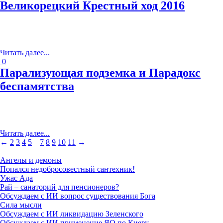
Великорецкий Крестный ход 2016
28 июля 2016 г.
С
овершаемое каждый год паломничество, пускай и по тем же
самым местам, предстаёт неповторимым, отличаясь от всех
предыдущих шествий…
Читать далее...
0
Парализующая подземка и Парадокс
беспамятства
06 марта 2016 г.
У
дивительное коварство мегаполиса заключается в том,
что многие аспекты жизни в нём попросту неуловимы
и обрисовываются спустя месяцы, а-то и годы жизни…
Читать далее...
←
2
3
4
5
6
7
8
9
10
11
→
Прочие заметки
Ангелы и демоны
Попался недобросовестный сантехник!
Ужас Ада
Рай – санаторий для пенсионеров?
Обсуждаем с ИИ вопрос существования Бога
Сила мысли
Обсуждаем с ИИ ликвидацию Зеленского
Обсуждаем с ИИ применение ЯО по Киеву