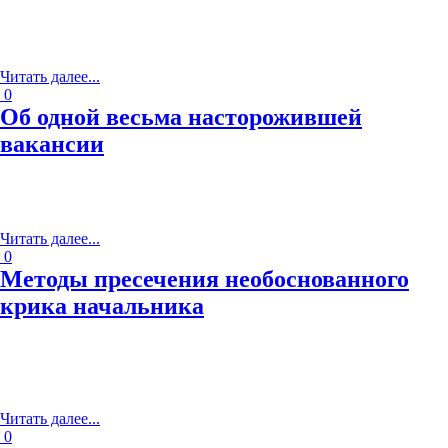
12 мая 2018 г.
Р
асскажу, что меня в жизни связывает с Полем Брэггом.
Немного персон из недалёкого прошлого, которых бы уважал
также непоколебимо…
Читать далее...
0
Об одной весьма насторожившей
вакансии
17 апреля 2018 г.
Т
о был период поиска работы в октябре 2015 г. За плечами
громоздился десяток исхоженных собеседований, и накануне
предстояло наведаться в ещё одну организацию…
Читать далее...
0
Методы пресечения необоснованного
крика начальника
28 февраля 2018 г.
Е
сли вам знакома следующая картина: когда внезапно,
без предупреждения и обоснования, к вам в кабинет врывается
начальник, человек, с которым вы в силу трудовой
обусловленности…
Читать далее...
0