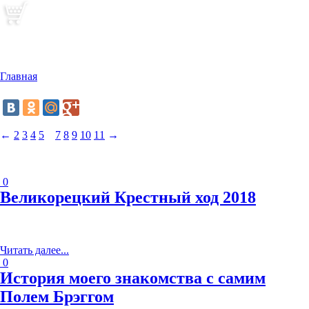
Статьи
По следам инфоповодов 2011 - 2026гг.
Главная
»
Статьи
Поделиться:
←
2
3
4
5
6
7
8
9
10
11
→
0
Великорецкий Крестный ход 2018
08 июня 2018 г.
Н
а примере Великорецкого крестного хода в очередной
раз столкнулся с действием правила
«новичкам
везёт»…
Читать далее...
0
История моего знакомства с самим
Полем Брэггом