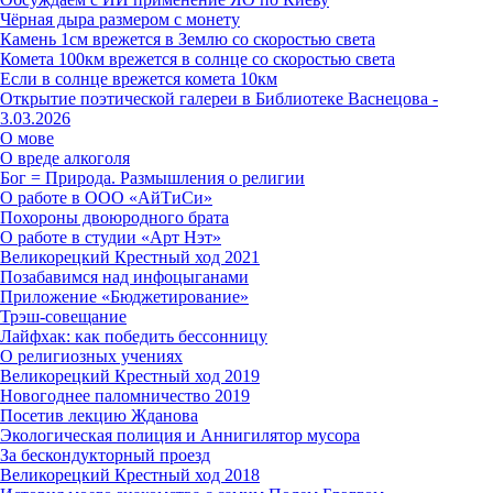
Чёрная дыра размером с монету
Камень 1см врежется в Землю со скоростью света
Комета 100км врежется в солнце со скоростью света
Если в солнце врежется комета 10км
Открытие поэтической галереи в Библиотеке Васнецова -
3.03.2026
О мове
О вреде алкоголя
Бог = Природа. Размышления о религии
О работе в ООО «АйТиСи»
Похороны двоюродного брата
О работе в студии «Арт Нэт»
Великорецкий Крестный ход 2021
Позабавимся над инфоцыганами
Приложение «Бюджетирование»
Трэш-совещание
Лайфхак: как победить бессонницу
О религиозных учениях
Великорецкий Крестный ход 2019
Новогоднее паломничество 2019
Посетив лекцию Жданова
Экологическая полиция и Аннигилятор мусора
За бескондукторный проезд
Великорецкий Крестный ход 2018