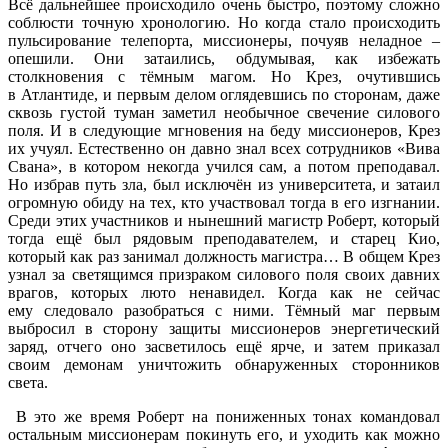
Всё дальнейшее происходило очень быстро, поэтому сложно
соблюсти точную хронологию. Но когда стало происходить
пульсирование телепорта, миссионеры, почуяв неладное –
опешили. Они затаились, обдумывая, как избежать
столкновения с тёмным магом. Но Крез, очутившись
в Атлантиде, и первым делом оглядевшись по сторонам, даже
сквозь густой туман заметил необычное свечение силового
поля. И в следующие мгновения на беду миссионеров, Крез
их учуял. Естественно он давно знал всех сотрудников
«Вива
Свана», в котором некогда учился сам, а потом преподавал.
Но избрав путь зла, был исключён из университета, и затаил
огромную обиду на тех, кто участвовал тогда в его изгнании.
Среди этих участников и нынешний магистр Роберт, который
тогда ещё был рядовым преподавателем, и старец Кио,
который как раз занимал должность магистра… В общем Крез
узнал за светящимся призраком силового поля своих давних
врагов, которых люто ненавидел. Когда как не сейчас
ему следовало разобраться с ними. Тёмный маг первым
выбросил в сторону защиты миссионеров энергетический
заряд, отчего оно засветилось ещё ярче, и затем приказал
своим демонам уничтожить обнаруженных сторонников
света.
В это же время Роберт на пониженных тонах командовал
остальным миссионерам покинуть его, и уходить как можно