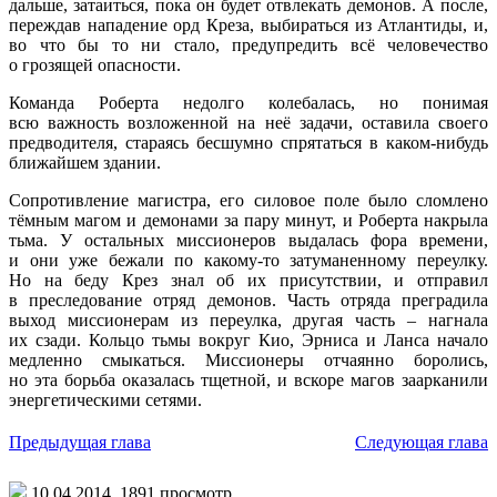
дальше, затаиться, пока он будет отвлекать демонов. А после,
переждав нападение орд Креза, выбираться из Атлантиды, и,
во что бы то ни стало, предупредить всё человечество
о грозящей опасности.
Команда Роберта недолго колебалась, но понимая
всю важность возложенной на неё задачи, оставила своего
предводителя, стараясь бесшумно спрятаться в каком-нибудь
ближайшем здании.
Сопротивление магистра, его силовое поле было сломлено
тёмным магом и демонами за пару минут, и Роберта накрыла
тьма. У остальных миссионеров выдалась фора времени,
и они уже бежали по ка
кому-то
затуманенному переулку.
Но на беду Крез знал об их присутствии, и отправил
в преследование отряд демонов. Часть отряда преградила
выход миссионерам из переулка, другая часть – нагнала
их сзади. Кольцо тьмы вокруг Кио, Эрниса и Ланса начало
медленно смыкаться. Миссионеры отчаянно боролись,
но эта борьба оказалась тщетной, и вскоре магов заарканили
энергетическими сетями.
Предыдущая глава
Следующая глава
10.04.2014,
1891
просмотр.