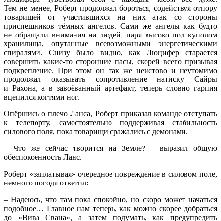
Тем не менее, Роберт продолжал бороться, содействуя отпору
товарищей от участившихся на них атак со стороны
приспешников тёмных ангелов. Сами же ангелы как будто
не обращали внимания на людей, паря высоко под куполом
хранилища, опутанные всевозможными энергетическими
спиралями. Снизу было видно, как Люцифер старается
совершить какие-то сторонние пасы, скорей всего призывая
подкрепление. При этом он так же неистово и неутомимо
продолжал оказывать сопротивление натиску Сайры
и Рахона, а в завоёванный артефакт, теперь словно гарпия
вцепился когтями ног.
Опёршись о плечо Ланса, Роберт приказал команде отступать
к телепорту, самостоятельно поддерживая стабильность
силового поля, пока товарищи сражались с демонами.
– Что же сейчас творится на Земле? – выразил общую
обеспокоенность Ланс.
Роберт
«заплатывая
» очередное повреждение в силовом поле,
немного погодя ответил:
– Надеюсь, что там пока спокойно, но скоро может начаться
подобное… Главное нам теперь, как можно скорее добраться
до
«Вива
Свана», а затем подумать, как предупредить