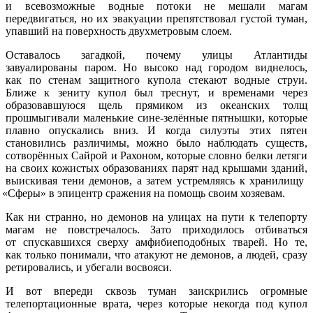
и всевозможные водные потоки не мешали магам
передвигаться, но их эвакуации препятствовал густой туман,
упавший на поверхность двухметровым слоем.
Оставалось загадкой, почему улицы Атлантиды
завуалированы паром. Но высоко над городом виднелось,
как по стенам защитного купола стекают водные струи.
Ближе к зениту купол был треснут, и временами через
образовавшуюся щель прямиком из океанских толщ
прошмыгивали маленькие сине-зелённые пятнышки, которые
плавно опускались вниз. И когда силуэты этих пятен
становились различимы, можно было наблюдать существ,
сотворённых Сайрой и Рахоном, которые словно белки летяги
на своих кожистых образованиях парят над крышами зданий,
выискивая тени демонов, а затем устремляясь к хранилищу
«Сферы
» в эпицентр сражения на помощь своим хозяевам.
Как ни странно, но демонов на улицах на пути к телепорту
магам не повстречалось. Зато приходилось отбиваться
от спускавшихся сверху амфибиеподобных тварей. Но те,
как только понимали, что атакуют не демонов, а людей, сразу
ретировались, и убегали восвояси.
И вот впереди сквозь туман заискрились огромные
телепортационные врата, через которые некогда под купол