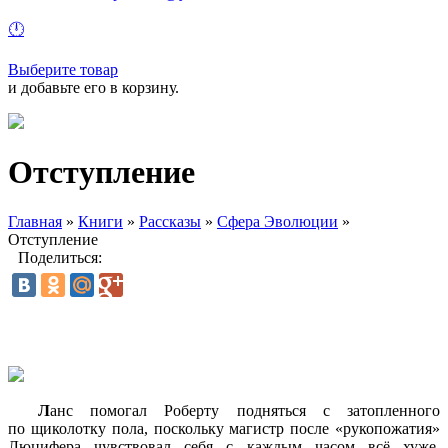
🕛
Выберите товар
и добавьте его в корзину.
Отступление
Главная
»
Книги
»
Рассказы
»
Сфера Эволюции
»
Отступление
Поделиться:
Л
анс помогал Роберту подняться с затопленного
по щиколотку пола, поскольку магистр после
«рукопожатия
»
Люцифера чувствовал себя с каждым часом всё хуже.