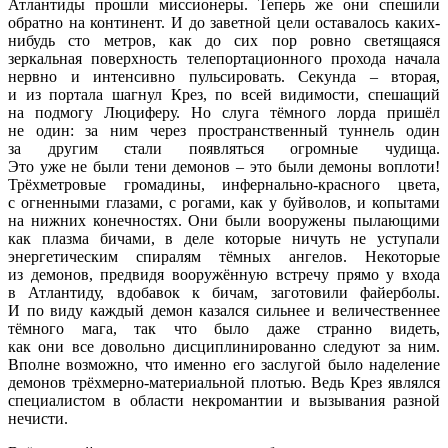
Атлантиды прошли миссионеры. Теперь же они спешили
обратно на континент. И до заветной цели оставалось каких-
нибудь сто метров, как до сих пор ровно светящаяся
зеркальная поверхность телепортационного прохода начала
нервно и интенсивно пульсировать. Секунда – вторая,
и из портала шагнул Крез, по всей видимости, спешащий
на подмогу Люциферу. Но слуга тёмного лорда пришёл
не один: за ним через пространственный туннель один
за другим стали появляться огромные чудища.
Это уже не были тени демонов – это были демоны воплоти!
Трёхметровые громадины, инфернально-красного цвета,
с огненными глазами, с рогами, как у буйволов, и копытами
на нижних конечностях. Они были вооружены пылающими
как плазма бичами, в деле которые ничуть не уступали
энергетическим спиралям тёмных ангелов. Некоторые
из демонов, предвидя вооружённую встречу прямо у входа
в Атлантиду, вдобавок к бичам, заготовили файерболы.
И по виду каждый демон казался сильнее и величественнее
тёмного мага, так что было даже странно видеть,
как они все довольно дисциплинированно следуют за ним.
Вполне возможно, что именно его заслугой было наделение
демонов трёхмерно-материальной плотью. Ведь Крез являлся
специалистом в области некромантии и вызывания разной
нечисти.