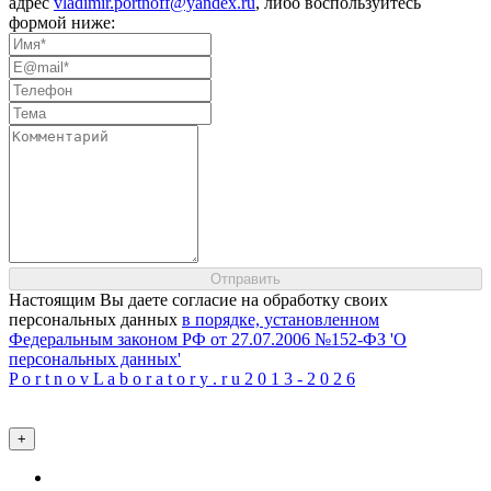
адрес
vladimir.portnoff@yandex.ru
, либо воспользуйтесь
формой ниже:
Настоящим Вы даете согласие на обработку своих
персональных данных
в порядке, установленном
Федеральным законом РФ от 27.07.2006 №152-ФЗ 'О
персональных данных'
P
o
r
t
n
o
v
L
a
b
o
r
a
t
o
r
y
.
r
u
2
0
1
3
-
2
0
2
6
+