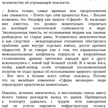
человечество об угрожающей опасности.
– Боюсь только, самые мрачные мои предположения
уже сбываются. – Почти про себя прошептал Кио, – Вполне
возможно, что Люцифер уже занялся
«Сферой
». И, насколько
мне известно, это должно моментально отразиться
на всеобщей политической стабильности в мире.
Эволюционная тяжесть, не осознаваемая людьми как таковая,
разбередила их старые раны. Усложнились межличностные
и как следствие – международные отношения: обострились
проблемы даже внутри отдельно взятых, доселе крепких
общностей. Я не говорю уже о том, что взрывоопасные
межнациональные конфликты переросли в вооружённые
столкновения, древние претензии народов друг к другу
всколыхнулись с новой ещё большей силой. И я молю Бога,
чтобы какой-нибудь особо отчаянный уполномоченный
политик не отдал приказ об использовании ядерного оружия!
– Вот чего я больше всего сейчас опасаюсь. Потому
что на малейшее изменение
«Сферы
эволюции» люди
отреагируют практически моментально.
Наконец, колонны закончились, и миссионеры сквозь завесу
белого тумана разглядели выход из здания. Пробираться
к телепорту удавалось с трудом: хотя наводнение
ещё не успело нарушить инфраструктуру полиса,