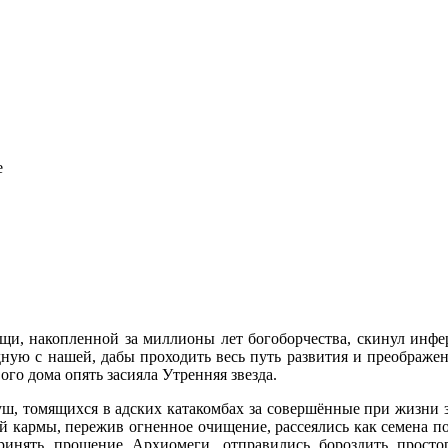
е
и, накопленной за миллионы лет богоборчества, скинул инфе
ную с нашей, дабы проходить весь путь развития и преображения
ого дома опять засияла Утренняя звезда.
уш, томящихся в адских катакомбах за совершённые при жизни з
ной кармы, пережив огненное очищение, рассеялись как семена 
ринять прощение Архиомеги, отправились бороздить прост