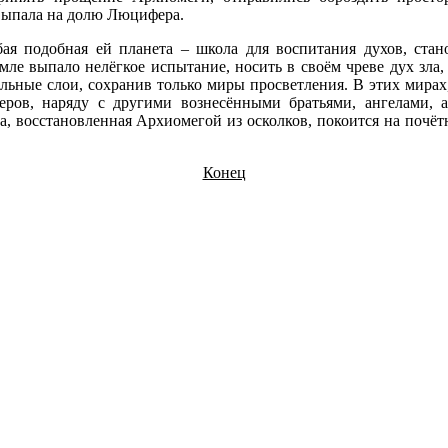
выпала на долю Люцифера.
бая подобная ей планета – школа для воспитания духов, ста
е выпало нелёгкое испытание, носить в своём чреве дух зла, 
альные слои, сохранив только миры просветления. В этих мира
ов, наряду с другими вознесёнными братьями, ангелами, ар
, восстановленная Архиомегой из осколков, покоится на почёт
Конец