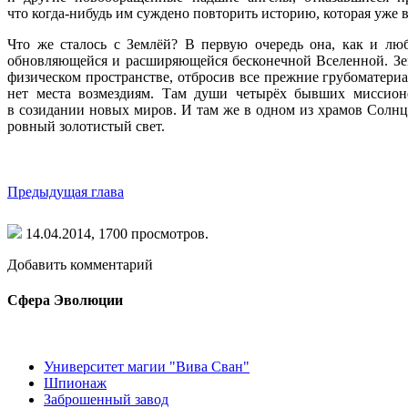
что
когда-нибудь
им суждено повторить историю, которая уже 
Что же сталось с Землёй? В первую очередь она, как и лю
обновляющейся и расширяющейся бесконечной Вселенной. Земл
физическом пространстве, отбросив все прежние грубоматери
нет места возмездиям. Там души четырёх бывших миссионер
в созидании новых миров. И там же в одном из храмов Солнца
ровный золотистый свет.
Предыдущая глава
14.04.2014,
1700
просмотров.
Добавить комментарий
Сфера Эволюции
Университет магии "Вива Сван"
Шпионаж
Заброшенный завод