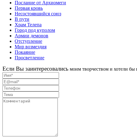
Послание от Архиомеги
Первая кровь
Несостоявшийся союз
В пути
Храм Телепа
Город под куполом
Армии демонов
Отступление
Мир возмездия
Покаяние
Просветление
Eсли Вы заинтересовались
моим творчеством и хотели бы 