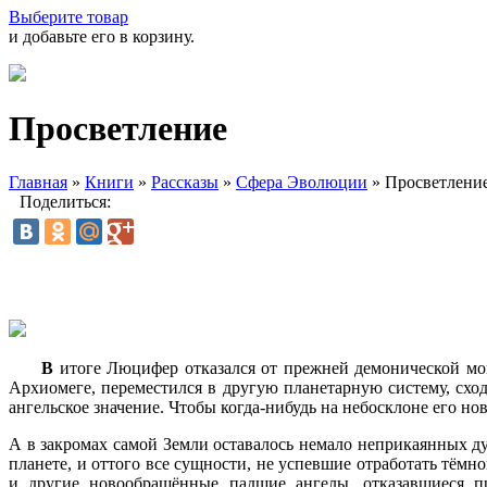
Выберите товар
и добавьте его в корзину.
Просветление
Главная
»
Книги
»
Рассказы
»
Сфера Эволюции
»
Просветлени
Поделиться:
В
итоге Люцифер отказался от прежней демонической мощ
Архиомеге, переместился в другую планетарную систему, сход
ангельское значение. Чтобы
когда-нибудь
на небосклоне его нов
А в закромах самой Земли оставалось немало неприкаянных д
планете, и оттого все сущности, не успевшие отработать тём
и другие новообращённые падшие ангелы, отказавшиеся п