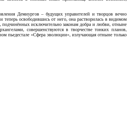
новления Демиургов – будущих управителей и творцов вечно
и теперь освободившись от него, она растворилась в видимом
х, подчинённых исключительно законам добра и любви, отныне
хангелами, совершенствуются в творчестве тонких планов,
ном пьедестале
«Сфера
эволюции», излучающая отныне только