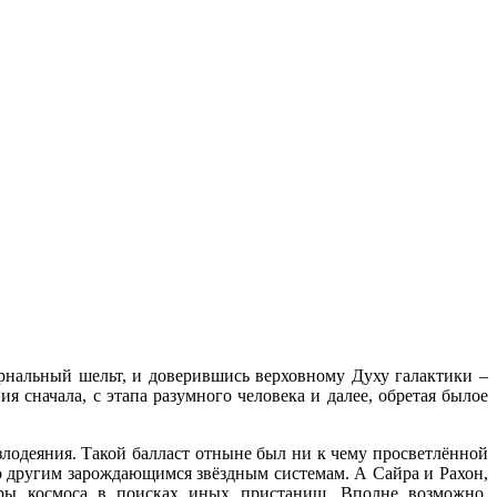
рнальный шельт, и доверившись верховному Духу галактики –
 сначала, с этапа разумного человека и далее, обретая былое
лодеяния. Такой балласт отныне был ни к чему просветлённой
по другим зарождающимся звёздным системам. А Сайра и Рахон,
оры космоса в поисках иных пристанищ. Вполне возможно,