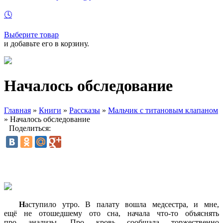
🕓
Выберите товар
и добавьте его в корзину.
Началось обследование
Главная
»
Книги
»
Рассказы
»
Мальчик с титановым клапаном
»
Началось обследование
Поделиться:
Н
аступило утро. В палату вошла медсестра, и мне,
ещё не отошедшему ото сна, начала
что-то
объяснять
про анализы. Про кровь сообщала торжественно