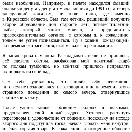
были необычные. Например, в палате находился бывший
опальный депутат, депутатом являвшийся до 1991-го, а теперь
заведующий колхозом, не знаю точно, где именно
в Кировской области. Был там лётчик, решивший получить
второе образование под старость лет; пятидесятилетний
рыбак, который много молчал, и представитель
правоохранительных органов, с которым я, к сожалению,
толком не успел познакомиться. Ну а хозяин
«ожидающей
»
во время моего заселения, оклемывался в реанимации.
Я занял кровать у окна. Раскладывать вещи не пришлось,
всё сделали сёстры, расфасовав мой нехитрый скарб
по полкам тумбочки, но всё-таки пришлось исправлять
их порядок на свой лад.
Сам себе удивляюсь, что повёл себя невежливо:
ни с кем не поздоровался, не заговорил, и не переменил этого
странного поведения до самого вечера, отвернувшись
с книжкой к окну.
После ужина занялся обзвоном родных и знакомых,
предоставляя свой новый адрес. Хотелось растянуть
переговоры и удовольствие от общения, поскольку на исходе
второго дня подступила тоска, начала глодать меня изнутри,
зелёная горькая тварь. К сожалению, драгоценное общение