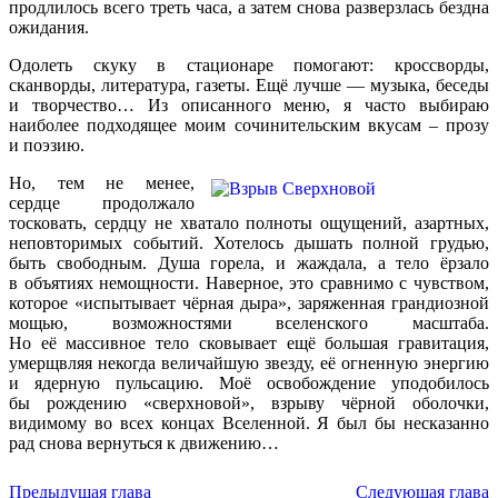
продлилось всего треть часа, а затем снова разверзлась бездна
ожидания.
Одолеть скуку в стационаре помогают: кроссворды,
сканворды, литература, газеты. Ещё лучше — музыка, беседы
и творчество… Из описанного меню, я часто выбираю
наиболее подходящее моим сочинительским вкусам – прозу
и поэзию.
Но, тем не менее,
сердце продолжало
тосковать, сердцу не хватало полноты ощущений, азартных,
неповторимых событий. Хотелось дышать полной грудью,
быть свободным. Душа горела, и жаждала, а тело ёрзало
в объятиях немощности. Наверное, это сравнимо с чувством,
которое
«испытывает
чёрная дыра», заряженная грандиозной
мощью, возможностями вселенского масштаба.
Но её массивное тело сковывает ещё большая гравитация,
умерщвляя некогда величайшую звезду, её огненную энергию
и ядерную пульсацию. Моё освобождение уподобилось
бы рождению
«сверхновой
», взрыву чёрной оболочки,
видимому во всех концах Вселенной. Я был бы несказанно
рад снова вернуться к движению…
Предыдущая глава
Следующая глава