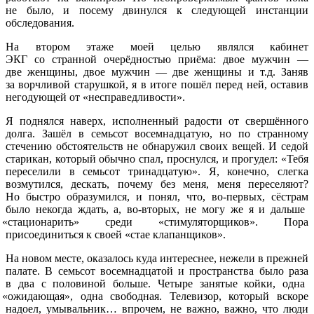
не было, и посему двинулся к следующей инстанции
обследования.
На втором этаже моей целью являлся кабинет
ЭКГ со странной очерёдностью приёма: двое мужчин —
две женщины, двое мужчин — две женщины и т.д. Заняв
за ворчливой старушкой, я в итоге пошёл перед ней, оставив
негодующей от
«несправедливости
».
Я поднялся наверх, исполненный радости от свершённого
долга. Зашёл в семьсот восемнадцатую, но по странному
стечению обстоятельств не обнаружил своих вещей. И седой
старикан, который обычно спал, проснулся, и прогудел:
«Тебя
переселили в семьсот тринадцатую». Я, конечно, слегка
возмутился, дескать, почему без меня, меня переселяют?
Но быстро образумился, и понял, что, во-первых, сёстрам
было некогда ждать, а, во-вторых, не могу же я и дальше
«стационарить
» среди
«стимуляторщиков
». Пора
присоединиться к своей
«стае
клапанщиков».
На новом месте, оказалось куда интереснее, нежели в прежней
палате. В семьсот восемнадцатой и пространства было раза
в два с половиной больше. Четыре занятые койки, одна
«ожидающая
», одна свободная. Телевизор, который вскоре
надоел, умывальник… впрочем, не важно, важно, что люди