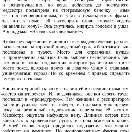
и непринуждённо, но когда добралась до последнего:
медсестра посмотрела на стограммовую баночку – язык
её стал неповоротливым, и увяз в неконкретных фразах,
так что я помог ей выговорить слово
«моча
»:
«сдать
на анализы мочу?» Она смутилась, кивнула головой и ушла.
А я подумал:
«Началось
обследование».
Чтобы без нареканий исполнить все выделительные работы,
назначенные на короткий полуденный срок, я безотлагательно
последовал в туалет. Место для справления нужды
и произведения анализов было выбрано бесцеремонно, так,
что вид из окна, подоконник которого располагался ниже
моего пояса, выходил прямо на людную улицу с главными
универмагами города. Но со временем я привык справлять
нужду
«за
стеклом».
Наполнив уриной склянку, сплавил её в соседнюю комнату
«сестёр
санитарочек». И, не дожидаясь оценки своего труда,
поспешил в
«процедурную
». Там женщина с респиратором
на лице усадила меня на табурет, и, положив мою правую
руку на резиновый подлокотник, перетянула её жгутом.
Медсестра ощупала набухшую вену. Длинная острая игла
вонзилась в кровеносное русло, и стала всасывать кровь.
В моей голове тогда зародилось подозрение, что медики
работают на вампиров. Но неопровержимых фактов пока