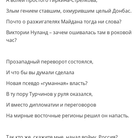
А волей простого Гиркина-Стрелкова,
Злым гением ставшим, охмурившим целый Донбас.
Почто о разжигателях Майдана тогда ни слова?
Виктории Нуланд – зачем ошивалась там в роковой
час?
Прозападный переворот состоялся,
И что бы вы думали сделала
Новая псевдо
«гуманная
» власть?
В ту пору Турчинов у руля оказался,
И вместо дипломатии и переговоров
На мирные восточные регионы решил он напасть.
Так кто же, скажите мне, начал войну, Россия?