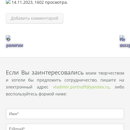
14.11.2023,
1602
просмотра.
Добавить комментарий
О
Не
религии
воск
Eсли Вы заинтересовались
моим творчеством
и хотели бы предложить сотрудничество, пишите на
электронный адрес
vladimir.portnoff@yandex.ru
, либо
воспользуйтесь формой ниже: