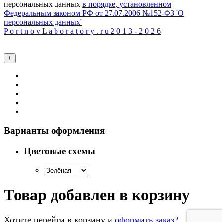
персональных данных
в порядке, установленном
Федеральным законом РФ от 27.07.2006 №152-ФЗ 'О
персональных данных'
P
o
r
t
n
o
v
L
a
b
o
r
a
t
o
r
y
.
r
u
2
0
1
3
-
2
0
2
6
+
Варианты оформления
Цветовые схемы
Товар добавлен в корзину
Хотите перейти в корзину и
оформить заказ?