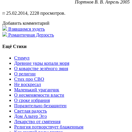
Портнов В. В. Апрель 2005
25.02.2014,
2228
просмотров.
Добавить комментарий
Взявшимся худеть
Романтичная Дерзость
Ещё Стихи
Стимул
Древние укры копали моря
О коварстве зелёного змия
О религии
Стих про СВО
Не воскресал
Маленький ураганчик
О несменяемости власти
О сроке избрания
Поразительно беззащитен
Светлая радость
Дом Альтер Эго
Лекарство от смятения
Религия потворствует блаженным