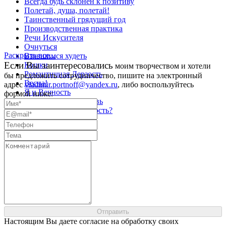
Всегда будь склонен к позитиву
Полетай, душа, полетай!
Таинственный грядущий год
Производственная практика
Речи Искусителя
Очнуться
Раскрыть все...
Взявшимся худеть
Eсли Вы заинтересовались
Кошки
моим творчеством и хотели
Романтичная Дерзость
бы предложить сотрудничество, пишите на электронный
Весна!
адрес
vladimir.portnoff@yandex.ru
, либо воспользуйтесь
Я и Вечность
формой ниже:
Ядерная сила - любовь
Есть ли Справедливость?
Настоящим Вы даете согласие на обработку своих