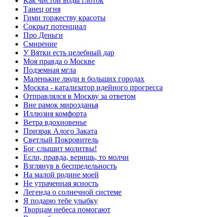
Как чистой воды глоток
Танец огня
Гимн торжеству красоты
Сокрыт потенциал
Про Деньги
Смирение
У Вятки есть целебный дар
Моя правда о Москве
Подземная мгла
Маленькие люди в больших городах
Москва - катализатор идейного прогресса
Отправлялся в Москву за ответом
Вне рамок мирозданья
Иллюзия комфорта
Ветра вдохновенье
Призрак Алого Заката
Светлый Покровитель
Бог слышит молитвы!
Если, правда, веришь, то молчи
Взглянув в беспредельность
На малой родине моей
Не утраченная ясность
Легенда о солнечной системе
Я подарю тебе улыбку
Творцам небеса помогают