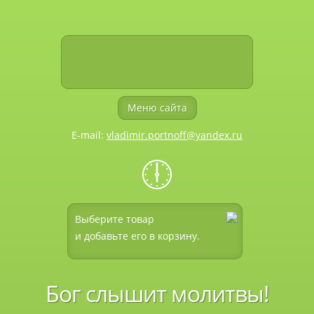
Меню сайта
E-mail:
vladimir.portnoff@yandex.ru
🕕
Выберите товар
и добавьте его в корзину.
Бог слышит молитвы!