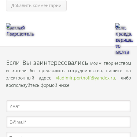
Добавить комментарий
Светлый
Если,
Покровитель
правда,
веришь,
то
молчи
Eсли Вы заинтересовались
моим творчеством
и хотели бы предложить сотрудничество, пишите на
электронный адрес
vladimir.portnoff@yandex.ru
, либо
воспользуйтесь формой ниже: