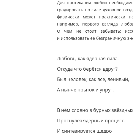
Для протекания любви необходимо
градировать по силе духовное возд
физически может практически н
например, первого взгляда любв
О чём не стоит забывать: иссл
и использовать её безграничную эн
Любовь, как ядерная сила.
Откуда что берётся вдруг?
Был человек, как все, ленивый,
А нынче прыток и упруг.
В нём словно в бурных звёздных
Проснулся ядерный процесс.
И синтезируется щедро