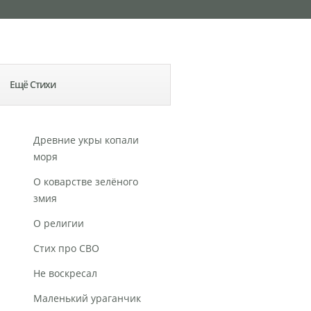
Ещё Стихи
Древние укры копали
моря
О коварстве зелёного
змия
О религии
Стих про СВО
Не воскресал
Маленький ураганчик