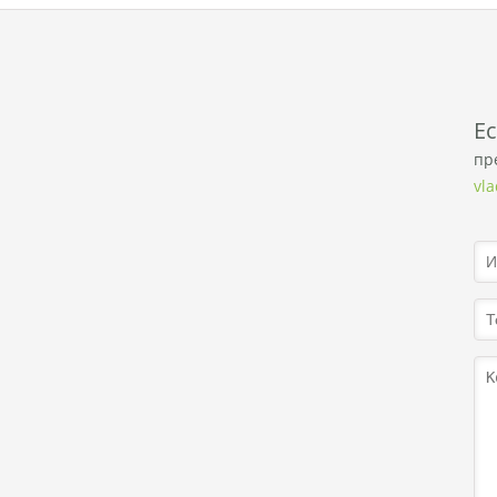
E
пр
vl