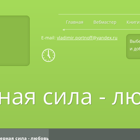
◄
Главная
Вебмастер
Книги
E-mail:
vladimir.portnoff@yandex.ru
Выбе
🕔
и до
ная сила - л
ерная сила - любовь