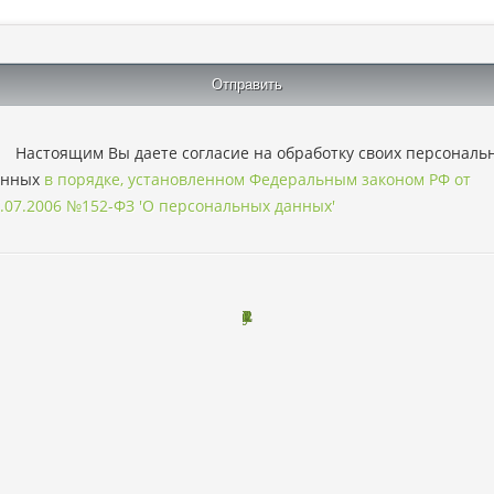
Настоящим Вы даете согласие на обработку своих персональ
анных
в порядке, установленном Федеральным законом РФ от
.07.2006 №152-ФЗ 'О персональных данных'
L
P
o
n
o
v
b
o
o
y
u
2
0
1
3
2
0
2
6
a
a
r
r
r
r
-
t
t
.