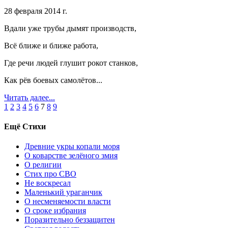
28 февраля 2014 г.
Вдали уже трубы дымят производств,
Всё ближе и ближе работа,
Где речи людей глушит рокот станков,
Как рёв боевых самолётов.
..
Читать далее...
1
2
3
4
5
6
7
8
9
Ещё Стихи
Древние укры копали моря
О коварстве зелёного змия
О религии
Стих про СВО
Не воскресал
Маленький ураганчик
О несменяемости власти
О сроке избрания
Поразительно беззащитен