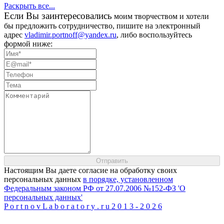
Раскрыть все...
Eсли Вы заинтересовались
моим творчеством и хотели
бы предложить сотрудничество, пишите на электронный
адрес
vladimir.portnoff@yandex.ru
, либо воспользуйтесь
формой ниже:
Настоящим Вы даете согласие на обработку своих
персональных данных
в порядке, установленном
Федеральным законом РФ от 27.07.2006 №152-ФЗ 'О
персональных данных'
P
o
r
t
n
o
v
L
a
b
o
r
a
t
o
r
y
.
r
u
2
0
1
3
-
2
0
2
6