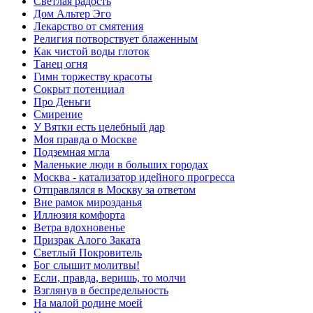
Светлая радость
Дом Альтер Эго
Лекарство от смятения
Религия потворствует блаженным
Как чистой воды глоток
Танец огня
Гимн торжеству красоты
Сокрыт потенциал
Про Деньги
Смирение
У Вятки есть целебный дар
Моя правда о Москве
Подземная мгла
Маленькие люди в больших городах
Москва - катализатор идейного прогресса
Отправлялся в Москву за ответом
Вне рамок мирозданья
Иллюзия комфорта
Ветра вдохновенье
Призрак Алого Заката
Светлый Покровитель
Бог слышит молитвы!
Если, правда, веришь, то молчи
Взглянув в беспредельность
На малой родине моей