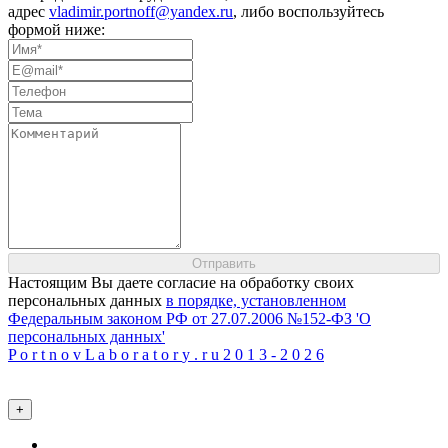
адрес
vladimir.portnoff@yandex.ru
, либо воспользуйтесь
формой ниже:
Настоящим Вы даете согласие на обработку своих
персональных данных
в порядке, установленном
Федеральным законом РФ от 27.07.2006 №152-ФЗ 'О
персональных данных'
P
o
r
t
n
o
v
L
a
b
o
r
a
t
o
r
y
.
r
u
2
0
1
3
-
2
0
2
6
+