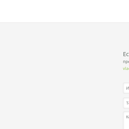
E
пр
vl