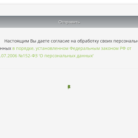
Настоящим Вы даете согласие на обработку своих персональ
анных
в порядке, установленном Федеральным законом РФ от
.07.2006 №152-ФЗ 'О персональных данных'
L
P
o
n
o
v
b
o
o
y
u
2
0
1
3
2
0
2
6
a
a
r
r
r
r
-
t
t
.