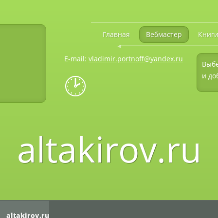
Главная
Вебмастер
Книг
◄
E-mail:
vladimir.portnoff@yandex.ru
Выбе
🕑
и до
altakirov.ru
altakirov.ru