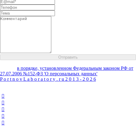
Настоящим Вы даете согласие на обработку своих персональных
данных
в порядке, установленном Федеральным законом РФ от
27.07.2006 №152-ФЗ 'О персональных данных'
P
o
r
t
n
o
v
L
a
b
o
r
a
t
o
r
y
.
r
u
2
0
1
3
-
2
0
2
6
Варианты оформления
Цветовые схемы