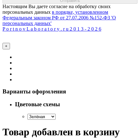
Настоящим Вы даете согласие на обработку своих
персональных данных
в порядке, установленном
Федеральным законом РФ от 27.07.2006 №152-ФЗ 'О
персональных данных'
P
o
r
t
n
o
v
L
a
b
o
r
a
t
o
r
y
.
r
u
2
0
1
3
-
2
0
2
6
+
Варианты оформления
Цветовые схемы
Товар добавлен в корзину