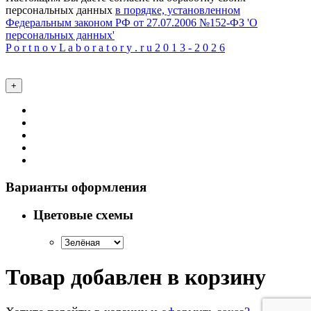
персональных данных
в порядке, установленном
Федеральным законом РФ от 27.07.2006 №152-ФЗ 'О
персональных данных'
P
o
r
t
n
o
v
L
a
b
o
r
a
t
o
r
y
.
r
u
2
0
1
3
-
2
0
2
6
+
Варианты оформления
Цветовые схемы
Товар добавлен в корзину