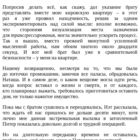
Попросив делать всё, как скажу, дал указание брату
представлять вместе мою кировскую квартиру – в этот
раз я уже проявил находчивость, решив за одним
экспериментировать над силой мысли: вполне возможно,
что сторонняя визуализация места назначения
для
трансгрессирования
, могла значительно ускорить процесс.
Так и вышло, вместо прежней минутной усиленной
мысленной работы, нам обоим хватило около двадцати
секунд. И вот мой брат был уже в сравнительной
безопасности – у меня на квартире.
Нашему возвращению, несмотря на то, что мы были
до ниточки промокшими, замочив все паласы, обрадовалась
Наташа. И в самом деле, о каком вещизме могла идти речь,
когда вопрос вставал о жизни и смерти, и от каждого,
кто планировал выжить, требовалось приготовиться оставить
дом, не только нажитое имущество.
Пока мы с братом сушились и переодевались, Нэт рассказала,
что ждать ей нас пришлось не дольше десяти минут, хотя
лично мне данная экстремальная вылазка в затопленный
Питер показалась довольно долгой и трудной операцией.
Но на длительную передышку времени не оставалось,