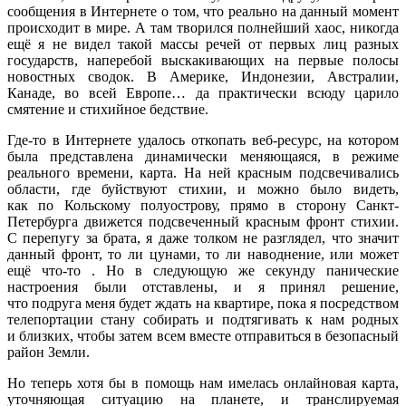
сообщения в Интернете о том, что реально на данный момент
происходит в мире. А там творился полнейший хаос, никогда
ещё я не видел такой массы речей от первых лиц разных
государств, наперебой выскакивающих на первые полосы
новостных сводок. В Америке, Индонезии, Австралии,
Канаде, во всей Европе… да практически всюду царило
смятение и стихийное бедствие.
Где-то в Интернете удалось откопать веб-ресурс, на котором
была представлена динамически меняющаяся, в режиме
реального времени, карта. На ней красным подсвечивались
области, где буйствуют стихии, и можно было видеть,
как по Кольскому полуострову, прямо в сторону Санкт-
Петербурга движется подсвеченный красным фронт стихии.
С перепугу за брата, я даже толком не разглядел, что значит
данный фронт, то ли цунами, то ли наводнение, или может
ещё
что-то
. Но в следующую же секунду панические
настроения были отставлены, и я принял решение,
что подруга меня будет ждать на квартире, пока я посредством
телепортации стану собирать и подтягивать к нам родных
и близких, чтобы затем всем вместе отправиться в безопасный
район Земли.
Но теперь хотя бы в помощь нам имелась онлайновая карта,
уточняющая ситуацию на планете, и транслируемая