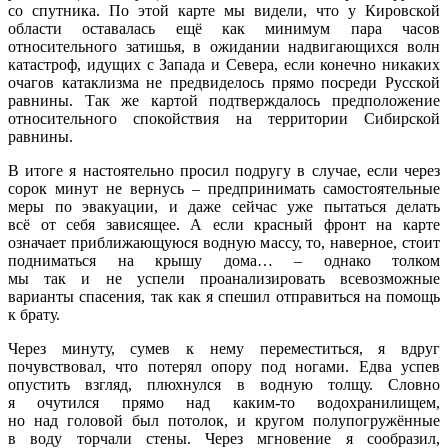
со спутника. По этой карте мы видели, что у Кировской
области оставалась ещё как минимум пара часов
относительного затишья, в ожидании надвигающихся волн
катастроф, идущих с Запада и Севера, если конечно никаких
очагов катаклизма не предвиделось прямо посреди Русской
равнины. Так же картой подтверждалось предположение
относительного спокойствия на территории Сибирской
равнины.
В итоге я настоятельно просил подругу в случае, если через
сорок минут не вернусь – предпринимать самостоятельные
меры по эвакуации, и даже сейчас уже пытаться делать
всё от себя зависящее. А если красный фронт на карте
означает приближающуюся водную массу, то, наверное, стоит
подниматься на крышу дома… – однако толком
мы так и не успели проанализировать всевозможные
варианты спасения, так как я спешил отправиться на помощь
к брату.
Через минуту, сумев к нему переместиться, я вдруг
почувствовал, что потерял опору под ногами. Едва успев
опустить взгляд, плюхнулся в водную толщу. Словно
я очутился прямо над каким-то водохранилищем,
но над головой был потолок, и кругом полупогружённые
в воду торчали стены. Через мгновение я сообразил,