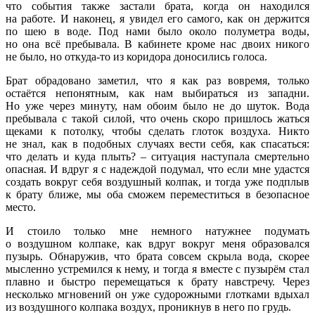
что события также застали брата, когда он находился
на работе. И наконец, я увидел его самого, как он держится
по шею в воде. Под нами было около полуметра воды,
но она всё пребывала. В кабинете кроме нас двоих никого
не было, но откуда-то из коридора доносились голоса.
Брат обрадовано заметил, что я как раз вовремя, только
остаётся непонятным, как нам выбираться из западни.
Но уже через минуту, нам обоим было не до шуток. Вода
пребывала с такой силой, что очень скоро пришлось жаться
щеками к потолку, чтобы сделать глоток воздуха. Никто
не знал, как в подобных случаях вести себя, как спасаться:
что делать и куда плыть? – ситуация наступала смертельно
опасная. И вдруг я с надеждой подумал, что если мне удастся
создать вокруг себя воздушный колпак, и тогда уже подплыв
к брату ближе, мы оба сможем переместиться в безопасное
место.
И стоило только мне немного натужнее подумать
о воздушном колпаке, как вдруг вокруг меня образовался
пузырь. Обнаружив, что брата совсем скрыла вода, скорее
мысленно устремился к нему, и тогда я вместе с пузырём стал
плавно и быстро перемещаться к брату навстречу. Через
несколько мгновений он уже судорожными глотками вдыхал
из воздушного колпака воздух, проникнув в него по грудь.