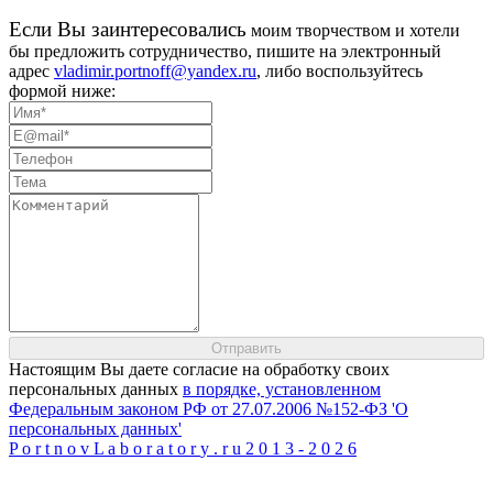
Eсли Вы заинтересовались
моим творчеством и хотели
бы предложить сотрудничество, пишите на электронный
адрес
vladimir.portnoff@yandex.ru
, либо воспользуйтесь
формой ниже:
Настоящим Вы даете согласие на обработку своих
персональных данных
в порядке, установленном
Федеральным законом РФ от 27.07.2006 №152-ФЗ 'О
персональных данных'
P
o
r
t
n
o
v
L
a
b
o
r
a
t
o
r
y
.
r
u
2
0
1
3
-
2
0
2
6