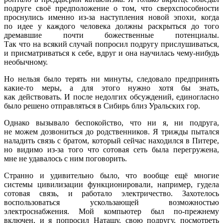
подруге своё предположение о том, что сверхспособности
проснулись именно из-за наступления новой эпохи, когда
по идее у каждого человека должны раскрыться до того
дремавшие почти божественные потенциалы.
Так что на всякий случай попросил подругу прислушиваться,
и присматриваться к себе, вдруг и она научилась чему-нибудь
необычному.
Но нельзя было терять ни минуты, следовало предпринять
какие-то меры, а для этого нужно хотя бы знать,
как действовать. И после недолгих обсуждений, единогласно
было решено отправляться в Сибирь близ Уральских гор.
Однако вызывало беспокойство, что ни я, ни подруга,
не можем дозвониться до родственников. Я трижды пытался
наладить связь с братом, который сейчас находился в Питере,
но видимо из-за того что сотовая сеть была перегружена,
мне не удавалось с ним поговорить.
Странно и удивительно было, что вообще ещё многие
системы цивилизации функционировали, например, гудела
сотовая связь, и работало электричество. Захотелось
воспользоваться ускользающей возможностью
электроснабжения. Мой компьютер был по-прежнему
включен, и я попросил Наташу, свою подругу, посмотреть