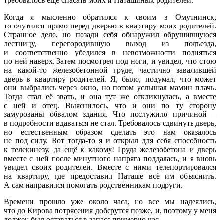
требовалось ещё спасать моих и Наташиных родителей.
Когда я мысленно обратился к своим в Омутнинск,
то очутился прямо перед дверью в квартиру моих родителей.
Странное дело, но позади себя обнаружил обрушившуюся
лестницу, перегородившую выход из подъезда,
и соответственно убедился в невозможности подняться
по ней наверх. Затем посмотрел под ноги, и увидел, что стою
на какой-то железобетонной груде, частично завалившей
дверь в квартиру родителей. Я, было, подумал, что может
они выбрались через окно, но потом услышал мамин плачь.
Тогда стал её звать, и она тут же откликнулась, а вместе
с ней и отец. Выяснилось, что и они по ту сторону
замурованы обвалом здания. Что послужило причиной –
в подробности вдаваться не стал. Требовалось сдвинуть дверь,
но естественным образом сделать это нам оказалось
не под силу. Вот тогда-то я и открыл для себя способность
к телекинезу, да ещё к какому! Груда железобетона и дверь
вместе с ней после минутного напряга поддалась, и я вновь
увидел своих родителей. Вместе с ними телепортировался
на квартиру, где предоставил Наташе всё им объяснить.
А сам направился помогать родственникам подруги.
Времени прошло уже около часа, но все мы надеялись,
что до Кирова потрясения доберутся позже, и, поэтому у меня
должен был оставаться в запасе примерно час.