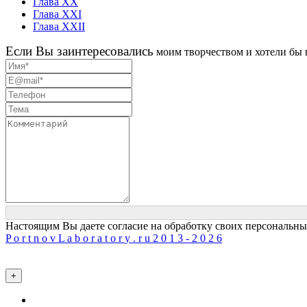
Глава XX
Глава XXI
Глава XXII
Eсли Вы заинтересовались
моим творчеством и хотели бы 
Настоящим Вы даете согласие на обработку своих персональн
P
o
r
t
n
o
v
L
a
b
o
r
a
t
o
r
y
.
r
u
2
0
1
3
-
2
0
2
6
+