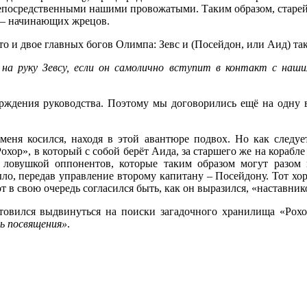
 непосредственными нашими провожатыми. Таким образом, старе
в – начинающих жрецов.
то и двое главных богов Олимпа: Зевс и
(Посейдон
, или Аид) та
на руку Зевсу, если он самолично вступит в контакт с наш
ерждения руководства. Поэтому мы договорились ещё на одну в
меня косился, находя в этой авантюре подвох. Но как следуе
Рохор
», в который с собой берёт Аида, за старшего же на корабл
ся ловушкой оппонентов, которые таким образом могут разо
ло, передав управление второму капитану – Посейдону. Тот хоро
 в свою очередь согласился быть, как он выразился,
«наставник
товился выдвинуться на поиски загадочного хранилища
«Рохо
ь посвящения»
.