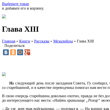
Выберите товар
и добавьте его в корзину.
Глава XIII
Главная
»
Книги
»
Рассказы
»
Мезалийцы
»
Глава XIII
Поделиться:
Н
а следующий день после заседания Совета, Гу сообщил,
со старейшиной, и в качестве переводчика помогал нам вести 
В свою очередь старейшина довольно охотно, правда не без до
до интересующего нас места:
«Найти
хранилище „Рохор“ можн
– Да уж, вот так подсказочка
, — подумал я. — На вопрос как 