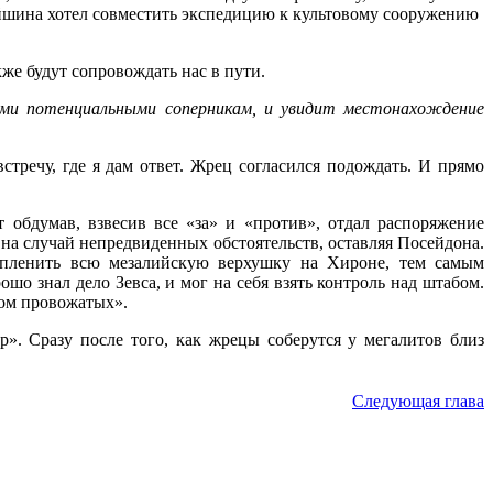
йшина хотел совместить экспедицию к культовому сооружению
кже будут сопровождать нас в пути.
ими потенциальными соперникам, и увидит местонахождение
стречу, где я дам ответ. Жрец согласился подождать. И прямо
т обдумав, взвесив все
«за
» и
«против
», отдал распоряжение
е на случай непредвиденных обстоятельств, оставляя Посейдона.
м пленить всю мезалийскую верхушку на Хироне, тем самым
шо знал дело Зевса, и мог на себя взять контроль над штабом.
ом
провожатых».
р
». Сразу после того, как жрецы соберутся у мегалитов близ
Следующая глава