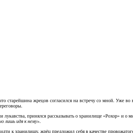
 что старейшина жрецов согласился на встречу со мной. Уже в
переговоры.
ли лукавства, принялся рассказывать о хранилище
«Рохор
» и о м
о лишь идя к нему»
.
идти к хранилищу, жрёц предложил себя в качестве провожатого,