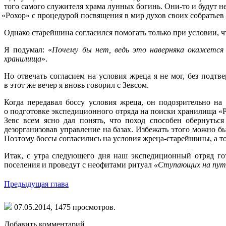
того самого служителя храма лунных богинь. Они-то и будут
«Рохор
» с процедурой посвящения в мир духов своих собратье
Однако старейшина согласился помогать только при условии, ч
Я подумал:
«
Почему бы нет, ведь это наверняка окажется 
хранилища
».
Но отвечать согласием на условия жреца я не мог, без подтв
в этот же вечер я вновь говорил с Зевсом.
Когда передавал боссу условия жреца, он подозрительно на 
о подготовке экспедиционного отряда на поиски хранилища
«
Зевс всем ясно дал понять, что поход способен обернуть
дезорганизовав управление на базах. Избежать этого можно бы
Поэтому боссы согласились на условия жреца-старейшины, а тот
Итак, с утра следующего дня наш экспедиционный отряд го
поселения и проведут с неофитами ритуал
«Ступающих
на пут
Предыдущая глава
07.05.2014,
1475
просмотров.
Добавить комментарий