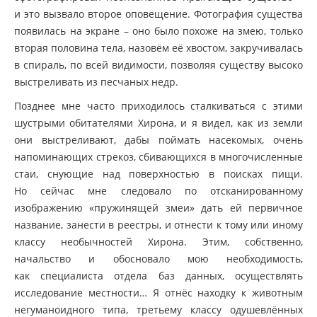
и это вызвало второе оповещение. Фотография существа
появилась на экране – оно было похоже на змею, только
вторая половина тела, назовём её хвостом, закручивалась
в спираль, по всей видимости, позволяя существу высоко
выстреливать из песчаных недр.
Позднее мне часто приходилось сталкиваться с этими
шустрыми обитателями Хирона, и я видел, как из земли
они выстреливают, дабы поймать насекомых, очень
напоминающих стрекоз, сбивающихся в многочисленные
стаи, снующие над поверхностью в поисках пищи.
Но сейчас мне следовало по отсканированному
изображению
«пружинящей
змеи» дать ей первичное
название, занести в реестры, и отнести к тому или иному
классу необычностей Хирона. Этим, собственно,
начальство и обосновало мою необходимость,
как специалиста отдела баз данных, осуществлять
исследование местности… Я отнёс находку к животным
негуманоидного типа, третьему классу одушевлённых