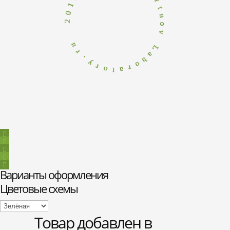
n
3
o
1
v
0
2
L
a
b
u
o
r
r
.
a
y
t
r
o
Варианты оформления
Цветовые схемы
Товар добавлен в