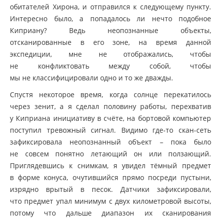
обитателей Хирона, и отправился к следующему пункту.
Интересно было, а попадалось ли нечто подобное
Киприану? Ведь неопознанные объекты,
отсканированные в его зоне, на время данной
экспедиции, мне не отображались, чтобы
не конфликтовать между собой, чтобы
мы не классифицировали одно и то же дважды.
Спустя некоторое время, когда солнце перекатилось
через зенит, а я сделал половину работы, перехватив
у Киприана инициативу в счёте, на бортовой компьютер
поступил тревожный сигнал. Видимо
где-то
скан-сеть
зафиксировала неопознанный объект – пока было
не совсем понятно летающий он или ползающий.
Приглядевшись к снимкам, я увидел тёмный предмет
в форме конуса, очутившийся прямо посреди пустыни,
изрядно врытый в песок. Датчики зафиксировали,
что предмет упал минимум с двух километровой высоты,
потому что дальше диапазон их сканирования