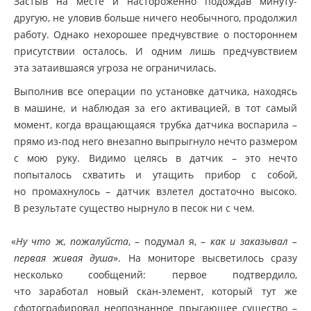
Застыв на месте и настороженно подождав минуту-
другую, не уловив больше ничего необычного, продолжил
работу. Однако нехорошее предчувствие о постороннем
присутствии осталось. И одним лишь предчувствием
эта затаившаяся угроза не ограничилась.
Выполнив все операции по установке датчика, находясь
в машине, и наблюдая за его активацией, в тот самый
момент, когда вращающаяся трубка датчика воспарила –
прямо из-под него внезапно выпрыгнуло нечто размером
с мою руку. Видимо целясь в датчик – это нечто
попыталось схватить и утащить прибор с собой,
но промахнулось – датчик взлетел достаточно высоко.
В результате существо нырнуло в песок ни с чем.
«
Ну что ж, пожалуйста
, – подумал я, –
как и заказывал –
первая живая душа
». На мониторе высветилось сразу
несколько сообщений: первое подтвердило,
что заработал новый скан-элемент, который тут же
сфотографировал неопознанное прыгающее существо –