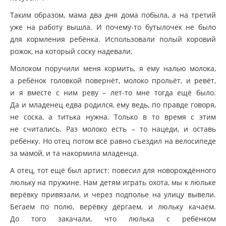
Таким образом, мама два дня дома побыла, а на третий
уже на работу вышла. И почему-то бутылочек не было
для кормления ребёнка. Использовали полый коровий
рожок, на который соску надевали.
Молоком поручили меня кормить, я ему налью молока,
а ребёнок головкой повернёт, молоко прольёт, и ревёт,
и я вместе с ним реву – лет-то мне тогда ещё было.
Да и младенец едва родился, ему ведь, по правде говоря,
не соска, а титька нужна. Только в то время с этим
не считались. Раз молоко есть – то нацеди, и оставь
ребёнку. Но отец потом всё равно съездил на велосипеде
за мамой, и та накормила младенца.
А отец, тот ещё был артист: повесил для новорождённого
люльку на пружине. Нам детям играть охота, мы к люльке
верёвку привязали, и через подполье на улицу вывели.
Бегаем по полю, верёвку дёргаем, и люльку качаем.
До того закачали, что люлька с ребёнком