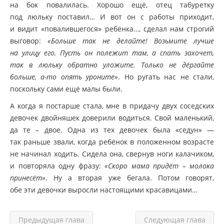
на бок повалилась. Хорошо ещё, отец табуретку
под люльку поставил… И вот он с работы приходит,
и видит
«повалившегося
» ребёнка…, сделал нам строгий
выговор:
«Больше
так не делайте! Возьмите лучше
на улицу его. Пусть он полежит там, а спать захочет,
так в люльку обратно уложите. Только не дёргайте
больше, а-то опять уроните»
. Но ругать нас не стали,
поскольку сами ещё малы были.
А когда я постарше стала, мне в придачу двух соседских
девочек двойняшек доверили водиться. Свой маленький,
да те – двое. Одна из тех девочек была
«седун
» —
так раньше звали, когда ребёнок в положенном возрасте
не начинал ходить. Сидела она, свернув ноги калачиком,
и повторяла одну фразу:
«Скоро
мама придёт – молока
принесёт»
. Ну а вторая уже бегала. Потом говорят,
обе эти девочки выросли настоящими красавицами…
Предыдущая глава
Следующая глава