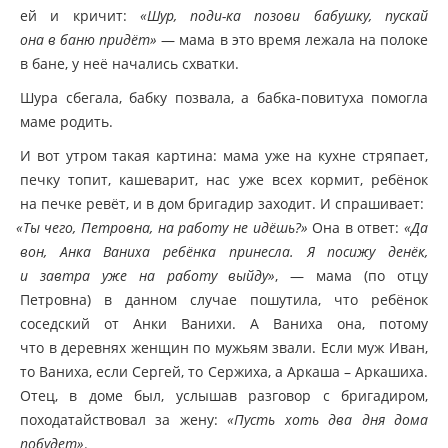
ей и кричит:
«Шур
, поди-ка позови бабушку, пускай
она в баню придёт»
— мама в это время лежала на полоке
в бане, у неё начались схватки.
Шура сбегала, бабку позвала, а бабка-повитуха помогла
маме родить.
И вот утром такая картина: мама уже на кухне стряпает,
печку топит, кашеварит, нас уже всех кормит, ребёнок
на печке ревёт, и в дом бригадир заходит. И спрашивает:
«Ты
чего, Петровна, на работу не идёшь?»
Она в ответ:
«Да
вон, Анка Ваниха ребёнка принесла. Я посижу денёк,
и завтра уже на работу выйду»
, — мама
(по
отцу
Петровна) в данном случае пошутила, что ребёнок
соседский от Анки Ванихи. А Ваниха она, потому
что в деревнях женщин по мужьям звали. Если муж Иван,
то Ваниха, если Сергей, то Сержиха, а Аркаша – Аркашиха.
Отец, в доме был, услышав разговор с бригадиром,
походатайствовал за жену:
«Пусть
хоть два дня дома
побудет»
.