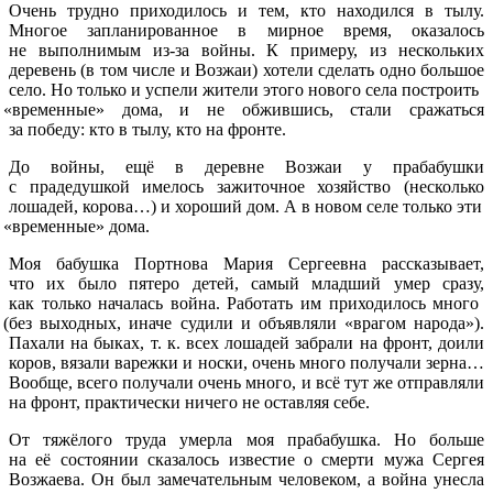
Очень трудно приходилось и тем, кто находился в тылу.
Многое запланированное в мирное время, оказалось
не выполнимым из-за войны. К примеру, из нескольких
деревень
(в
том числе и Возжаи) хотели сделать одно большое
село. Но только и успели жители этого нового села построить
«временные
» дома, и не обжившись, стали сражаться
за победу: кто в тылу, кто на фронте.
До войны, ещё в деревне Возжаи у прабабушки
с прадедушкой имелось зажиточное хозяйство
(несколько
лошадей, корова…) и хороший дом. А в новом селе только эти
«временные
» дома.
Моя бабушка Портнова Мария Сергеевна рассказывает,
что их было пятеро детей, самый младший умер сразу,
как только началась война. Работать им приходилось много
(без
выходных, иначе судили и объявляли
«врагом
народа»).
Пахали на быках, т. к. всех лошадей забрали на фронт, доили
коров, вязали варежки и носки, очень много получали зерна…
Вообще, всего получали очень много, и всё тут же отправляли
на фронт, практически ничего не оставляя себе.
От тяжёлого труда умерла моя прабабушка. Но больше
на её состоянии сказалось известие о смерти мужа Сергея
Возжаева. Он был замечательным человеком, а война унесла