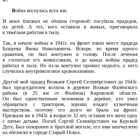
В
ойна коснулась всех нас.
И моих близких не обошла стороной: погубила прадедов,
их детей. А тех, кого оставила в живых, приговорила
к тяжёлым работам в тылу.
Так, в начале войны в 1941г. на фронт взяли моего прадеда
Бушуева Якова Николаевича. Вскоре, во время одного
сражения, он был контужен в голову. После лечения
в госпитале его комиссовали, и до конца войны прадед
работал в тылу. Но из-за контузии прожил недолго, у него
случилось внутримозговое кровоизлияние.
Другой мой прадед Возжаев Сергей Селивёрстович до 1943г.
был председателем колхоза в деревне Возжаи Фалёнского
района
(в
25 км от Фалёнок) Кировской области.
Он был единственным человеком в деревне, кто умел
обращаться с трактором, хорошо владел кузнечным
мастерством, поэтому его долго не брали на фронт.
Призвали же в 1943г. в возрасте 32 лет, оставив его жену одну
с пятью детьми. Погиб Сергей Селивёрстович на Курской
Дуге, Был похоронен в братской могиле, его имя запечатлено
на обелиске в городе Старый Оскол.