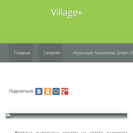
Village»
Главная
Галерея
«Красные тюльпаны Green Vi
Поделиться:
К
артина выполнена маслом на холсте размером