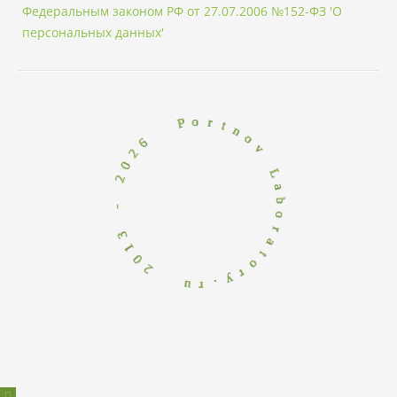
Федеральным законом РФ от 27.07.2006 №152-ФЗ 'О
персональных данных'
r
o
t
n
P
o
v
6
L
2
a
0
b
2
o
r
-
a
3
t
o
1
r
0
y
2
.
r
u