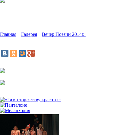
Вечер Поэзии 2014г. С
Алексеем Елькиным
Презентация сборника
«Живая
Вода»
Главная
»
Галерея
»
Вечер Поэзии 2014г.
»
С Алексеем
Елькиным
Поделиться:
24.02.2014,
2086
просмотров.
Добавить комментарий
Ещё Фото