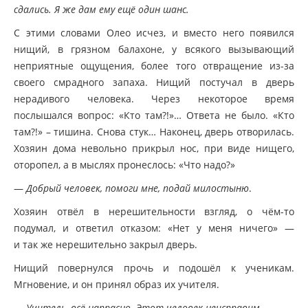
сдались. Я же дам ему ещё один шанс.
С этими словами Олео исчез, и вместо него появился
нищий, в грязном балахоне, у всякого вызывающий
неприятные ощущения, более того отвращение из-за
своего смрадного запаха. Нищий постучал в дверь
нерадивого человека. Через некоторое время
послышался вопрос:
«Кто
там?!»… Ответа не было.
«Кто
там?!» – тишина. Снова стук… Наконец, дверь отворилась.
Хозяин дома невольно прикрыл нос, при виде нищего,
оторопел, а в мыслях пронеслось:
«Что
надо?»
—
Добрый человек, помоги мне, подай милостыню
.
Хозяин отвёл в нерешительности взгляд, о чём-то
подумал, и ответил отказом:
«Нет
у меня ничего» —
и так же нерешительно закрыл дверь.
Нищий повернулся прочь и подошёл к ученикам.
Мгновение, и он принял образ их учителя.
—
Учитель, всё напрасно. Этот человек неисправим.