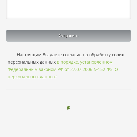
Настоящим Вы даете согласие на обработку своих
персональных данных
в порядке, установленном
Федеральным законом РФ от 27.07.2006 №152-ФЗ 'О
персональных данных'
L
P
o
n
o
v
b
o
o
y
u
2
0
1
3
2
0
2
6
a
a
r
r
r
r
-
t
t
.