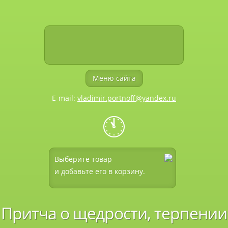
Меню сайта
E-mail:
vladimir.portnoff@yandex.ru
🕚
Выберите товар
и добавьте его в корзину.
Притча о щедрости, терпении