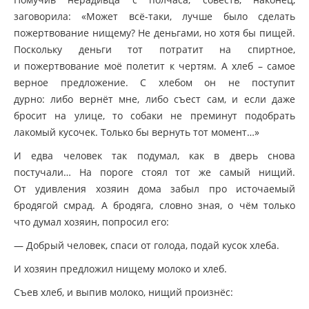
заговорила:
«Может
всё-таки, лучше было сделать
пожертвование нищему? Не деньгами, но хотя бы пищей.
Поскольку деньги тот потратит на спиртное,
и пожертвование моё полетит к чертям. А хлеб – самое
верное предложение. С хлебом он не поступит
дурно: либо вернёт мне, либо съест сам, и если даже
бросит на улице, то собаки не преминут подобрать
лакомый кусочек. Только бы вернуть тот момент…»
И едва человек так подумал, как в дверь снова
постучали… На пороге стоял тот же самый нищий.
От удивления хозяин дома забыл про источаемый
бродягой смрад. А бродяга, словно зная, о чём только
что думал хозяин, попросил его:
— Добрый человек, спаси от голода, подай кусок хлеба.
И хозяин предложил нищему молоко и хлеб.
Съев хлеб, и выпив молоко, нищий произнёс: