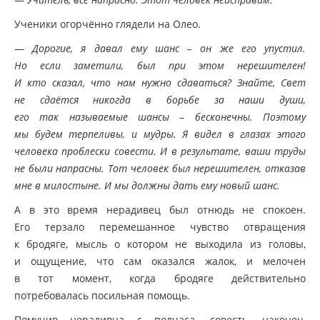
Ученики огорчённо глядели на Олео.
—
Дорогие, я давал ему шанс – он же его упустил.
Но если заметили, был при этом нерешителен!
И кто сказал, что нам нужно сдаваться? Знайте, Свет
не сдаётся никогда в борьбе за наши души,
его так называемые шансы – бесконечны. Поэтому
мы будем терпеливы, и мудры. Я видел в глазах этого
человека проблески совести. И в результате, ваши труды
не были напрасны. Тот человек был нерешителен, отказав
мне в милостыне. И мы должны дать ему новый шанс.
А в это время нерадивец был отнюдь не спокоен.
Его терзало перемешанное чувство отвращения
к бродяге, мысль о котором не выходила из головы,
и ощущение, что сам оказался жалок, и мелочен
в тот момент, когда бродяге действительно
потребовалась посильная помощь.
Помучив нерадивца с полчаса, совесть, наконец,