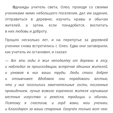
О
днажды учитель света, Олео, проходя со своими
учениками мимо небольшого поселения, дал им задание,
отправиться в деревню, изучить нравы и обычаи
жителей, а затем, если понадобится, воспитать
в них любовь и доброту.
Прошло несколько лет, и на перепутье за деревней
ученики снова встретились с Олео. Едва они заговорили,
как учитель их остановил, и сказал:
—
Все эти годы я жил неподалёку от деревни в лесу,
и наблюдал за происходящим, встречая здешних жителей,
и узнавая в них ваши труды. Люди стали добрее
и отзывчивее. Вдобавок они порадовали вестью,
что у них поселились замечательные гости, посланные
провидением, лучше всякого коренного жителя изучившие
местные искусства и ремёсла, традиции и обычаи.
Поэтому я счастлив, и горд вами, мои ученики,
и благодарен за ваши старания. Огорчён только вот чем: