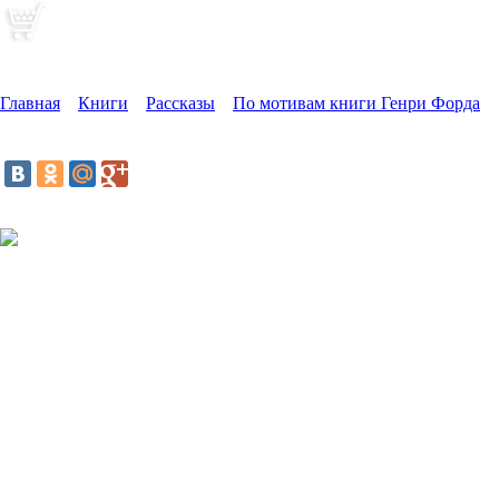
Долой Титулы
Главная
»
Книги
»
Рассказы
»
По мотивам книги Генри Форда
»
Долой Титулы
Поделиться:
«
Д
ля группы людей, которые знают только одну цель —
работать и творить, путь открывается сам собой.
Они объединяются друг с другом не полномочиями,
так как титулам не придают никакой цены. Будь
в их распоряжении канцелярии с их
«посему
» и
«потому
»
они скоро начали бы заполнять свое время канцелярской работой
и ломать себе голову над тем, почему их бюро не лучше,
чем у соседей»
По себе знаю, что деловой процесс может делиться
на организационную волокиту, и на действительно
продуктивную работу. На моей памяти ещё никогда эффективно
не удавалось совмещать два вида данных процессов. Когда,