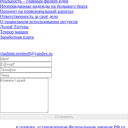
Реальность – главный фильтр идей
Неоправданные надежды на большого брата
Процент на первоначальный капитал
Ответственность за своё дело
О правильном использовании ресурсов
Долой Титулы
Террор машин
Заработная плата
Eсли Вы заинтересовались
моим творчеством и хотели бы
предложить сотрудничество, пишите на электронный адрес
vladimir.portnoff@yandex.ru
, либо воспользуйтесь формой ниже:
Настоящим Вы даете согласие на обработку своих персональных
данных
в порядке, установленном Федеральным законом РФ от