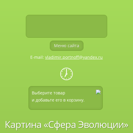
Меню сайта
E-mail:
vladimir.portnoff@yandex.ru
🕖
Выберите товар
и добавьте его в корзину.
Картина «Сфера Эволюции»