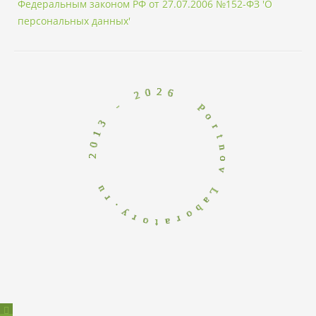
Федеральным законом РФ от 27.07.2006 №152-ФЗ 'О
персональных данных'
6
2
0
2
P
o
-
r
t
3
n
1
o
0
v
2
L
a
u
b
r
o
.
r
y
a
r
t
o