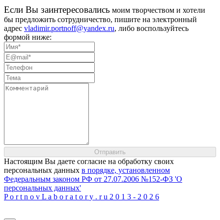
Eсли Вы заинтересовались
моим творчеством и хотели
бы предложить сотрудничество, пишите на электронный
адрес
vladimir.portnoff@yandex.ru
, либо воспользуйтесь
формой ниже:
Настоящим Вы даете согласие на обработку своих
персональных данных
в порядке, установленном
Федеральным законом РФ от 27.07.2006 №152-ФЗ 'О
персональных данных'
P
o
r
t
n
o
v
L
a
b
o
r
a
t
o
r
y
.
r
u
2
0
1
3
-
2
0
2
6