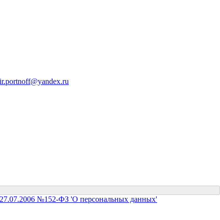
ir.portnoff@yandex.ru
, либо воспользуйтесь формой ниже:
 27.07.2006 №152-ФЗ 'О персональных данных'