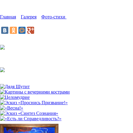
Фото-стихи «Ядерная сила - л
Стихи совмещённые с изображениями
Главная
»
Галерея
»
Фото-стихи
»
«Ядерная сила - любовь»
Поделиться:
10.08.2019,
1045
просмотров.
Добавить комментарий
Ещё Фото