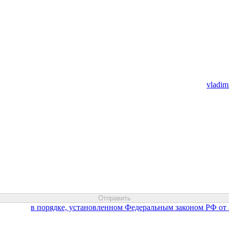
редложить сотрудничество, пишите на электронный адрес
vladim
х данных
в порядке, установленном Федеральным законом РФ от