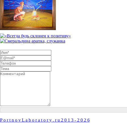
Eсли Вы заинтересовались
моим творчеством и хотели бы п
Настоящим Вы даете согласие на обработку своих персональны
P
o
r
t
n
o
v
L
a
b
o
r
a
t
o
r
y
.
r
u
2
0
1
3
-
2
0
2
6