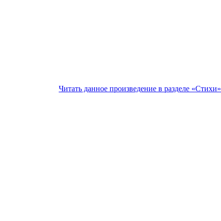
Читать данное произведение в разделе
«Стихи
»
Портнов В. В. Апрель 2011