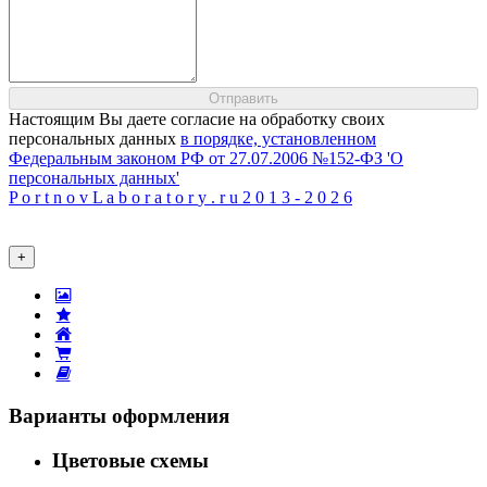
Настоящим Вы даете согласие на обработку своих
персональных данных
в порядке, установленном
Федеральным законом РФ от 27.07.2006 №152-ФЗ 'О
персональных данных'
P
o
r
t
n
o
v
L
a
b
o
r
a
t
o
r
y
.
r
u
2
0
1
3
-
2
0
2
6
+
Варианты оформления
Цветовые схемы