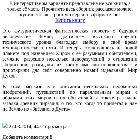
В интерактивном варианте представлена не вся книга, а
только её часть. Прочитать весь сборник рассказов можно,
купив его электронную версию в формате .pdf
Купить книгу
Это футуристическая фантастическая повесть о будущем
человечестве Земли, достигшем высокого научно-
технического уровня благодаря выбору в своё время
технократического пути. И теперь столкнувшись на новой
планете под названием Хирон с её разумными обитателями,
земляне, разрешив несколько недоразумений в отношении
аборигенов, разгадали их тайну «мегалитопоклонства» и
приоткрыли для себя совершенно новый идеальный Мир
Духов.
В этом рассказе есть описания нескольких необычных
изобретений, путешествий по параллельным мирам с
образами этих миров и их обитателей, а также разгадана
загадка древних пирамид: о тех, кто когда-то прилетал к нам
на Землю из «Звёздного Дуата».
27.03.2014,
4472
просмотра.
Добавить комментарий