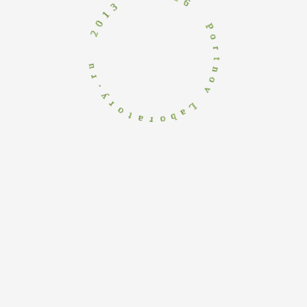
2
o
r
-
t
n
3
o
1
v
0
2
L
a
b
u
o
r
r
.
a
y
t
r
o