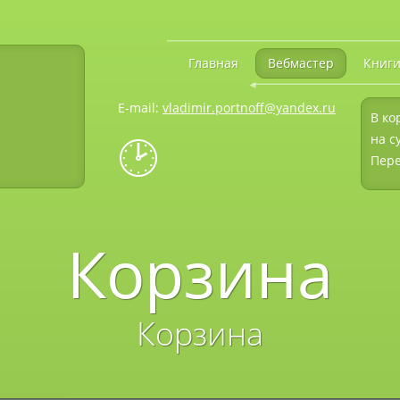
Главная
Вебмастер
Книг
◄
E-mail:
vladimir.portnoff@yandex.ru
В ко
🕑
на с
Пере
Корзина
Корзина