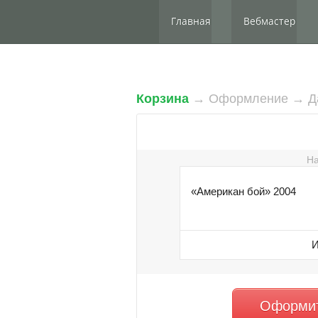
Главная
Вебмастер
Корзина
→ Оформление → Да
На
«Американ бой» 2004
И