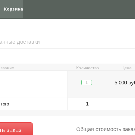
Корзина
нные доставки
звание
Количество
Цена
5 000 ру
1
того
Общая стоимость зака