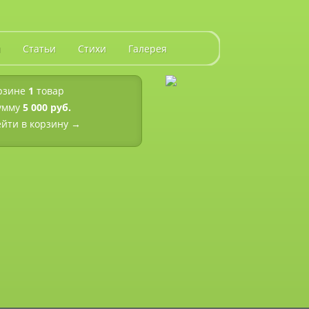
и
Статьи
Стихи
Галерея
рзине
1
товар
умму
5 000 руб.
йти в корзину →