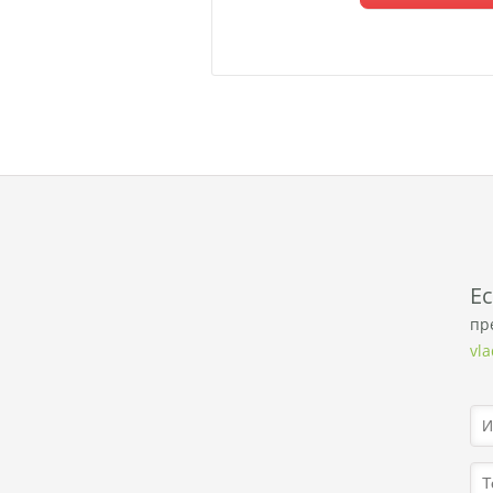
E
пр
vl