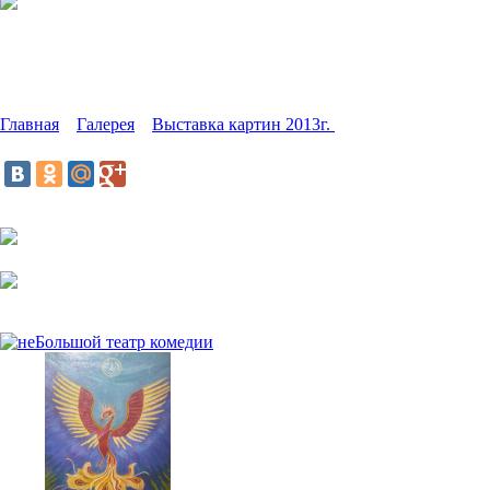
Выставка картин 2013г. Сфера
Эволюции
Художественная выставка
«Ни
пером, так кистью»
Главная
»
Галерея
»
Выставка картин 2013г.
»
Сфера Эволюции
Поделиться:
08.06.2014,
1821
просмотр.
Добавить комментарий
Ещё Фото