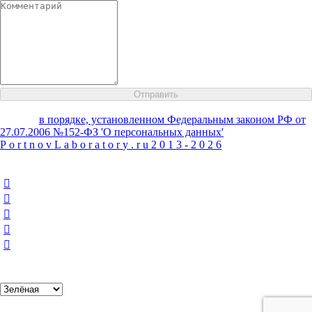
Настоящим Вы даете согласие на обработку своих персональных
данных
в порядке, установленном Федеральным законом РФ от
27.07.2006 №152-ФЗ 'О персональных данных'
P
o
r
t
n
o
v
L
a
b
o
r
a
t
o
r
y
.
r
u
2
0
1
3
-
2
0
2
6
Варианты оформления
Цветовые схемы
Товар добавлен в корзину